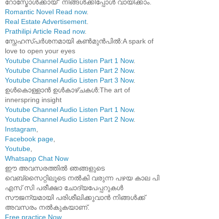
റോസ്മോൾക്കായ്" നിങ്ങൾക്കിപ്പോൾ വായിക്കാം.
Romantic Novel Read now
.
Real Estate Advertisement
.
Prathilipi Article Read now
.
സ്നേഹസ്പർശനമായി കൺമുൻപിൽ:A spark of
love to open your eyes
Youtube Channel Audio Listen Part 1 Now
.
Youtube Channel Audio Listen Part 2 Now
.
Youtube Channel Audio Listen Part 3 Now
.
ഉൾകൊള്ളാൻ ഉൾകാഴ്ചകൾ:The art of
innerspring insight
Youtube Channel Audio Listen Part 1 Now
.
Youtube Channel Audio Listen Part 2 Now
.
Instagram
,
Facebook page
,
Youtube
,
Whatsapp Chat Now
ഈ അവസരത്തിൽ ഞങ്ങളുടെ
വെബ്സൈറ്റിലൂടെ നൽകി വരുന്ന പഴയ കാല പി
എസ് സി പരീക്ഷാ ചോദ്യപേപ്പറുകൾ
സൗജന്യമായി പരിശീലിക്കുവാൻ നിങ്ങൾക്ക്
അവസരം നൽകുകയാണ്.
Free practice Now
.