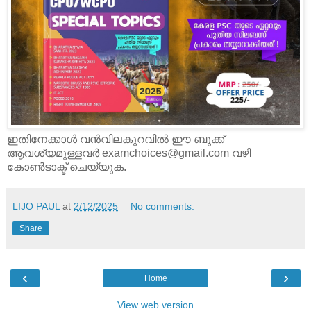
ഇതിനേക്കാൾ വൻവിലകുറവിൽ ഈ ബുക്ക്‌
ആവശ്യമുള്ളവർ examchoices@gmail.com വഴി
കോൺടാക്ട് ചെയ്യുക.
LIJO PAUL
at
2/12/2025
No comments:
Share
‹
›
Home
View web version