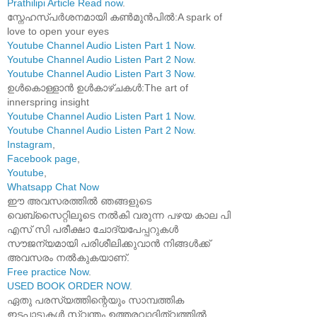
Prathilipi Article Read now
.
സ്നേഹസ്പർശനമായി കൺമുൻപിൽ:A spark of
love to open your eyes
Youtube Channel Audio Listen Part 1 Now
.
Youtube Channel Audio Listen Part 2 Now
.
Youtube Channel Audio Listen Part 3 Now
.
ഉൾകൊള്ളാൻ ഉൾകാഴ്ചകൾ:The art of
innerspring insight
Youtube Channel Audio Listen Part 1 Now
.
Youtube Channel Audio Listen Part 2 Now
.
Instagram
,
Facebook page
,
Youtube
,
Whatsapp Chat Now
ഈ അവസരത്തിൽ ഞങ്ങളുടെ
വെബ്സൈറ്റിലൂടെ നൽകി വരുന്ന പഴയ കാല പി
എസ് സി പരീക്ഷാ ചോദ്യപേപ്പറുകൾ
സൗജന്യമായി പരിശീലിക്കുവാൻ നിങ്ങൾക്ക്
അവസരം നൽകുകയാണ്.
Free practice Now
.
USED BOOK ORDER NOW
.
ഏതു പരസ്യത്തിന്റെയും സാമ്പത്തിക
ഇടപാടുകൾ സ്വന്തം ഉത്തരവാദിത്വത്തിൽ