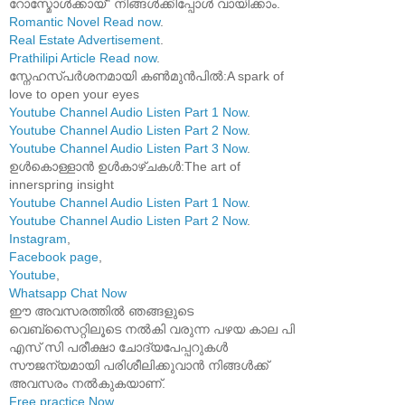
റോസ്മോൾക്കായ്" നിങ്ങൾക്കിപ്പോൾ വായിക്കാം.
Romantic Novel Read now
.
Real Estate Advertisement
.
Prathilipi Article Read now
.
സ്നേഹസ്പർശനമായി കൺമുൻപിൽ:A spark of
love to open your eyes
Youtube Channel Audio Listen Part 1 Now
.
Youtube Channel Audio Listen Part 2 Now
.
Youtube Channel Audio Listen Part 3 Now
.
ഉൾകൊള്ളാൻ ഉൾകാഴ്ചകൾ:The art of
innerspring insight
Youtube Channel Audio Listen Part 1 Now
.
Youtube Channel Audio Listen Part 2 Now
.
Instagram
,
Facebook page
,
Youtube
,
Whatsapp Chat Now
ഈ അവസരത്തിൽ ഞങ്ങളുടെ
വെബ്സൈറ്റിലൂടെ നൽകി വരുന്ന പഴയ കാല പി
എസ് സി പരീക്ഷാ ചോദ്യപേപ്പറുകൾ
സൗജന്യമായി പരിശീലിക്കുവാൻ നിങ്ങൾക്ക്
അവസരം നൽകുകയാണ്.
Free practice Now
.