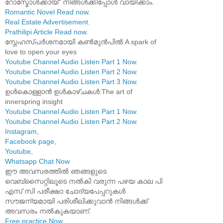
റോസ്മോൾക്കായ്" നിങ്ങൾക്കിപ്പോൾ വായിക്കാം.
Romantic Novel Read now
.
Real Estate Advertisement
.
Prathilipi Article Read now
.
സ്നേഹസ്പർശനമായി കൺമുൻപിൽ:A spark of
love to open your eyes
Youtube Channel Audio Listen Part 1 Now
.
Youtube Channel Audio Listen Part 2 Now
.
Youtube Channel Audio Listen Part 3 Now
.
ഉൾകൊള്ളാൻ ഉൾകാഴ്ചകൾ:The art of
innerspring insight
Youtube Channel Audio Listen Part 1 Now
.
Youtube Channel Audio Listen Part 2 Now
.
Instagram
,
Facebook page
,
Youtube
,
Whatsapp Chat Now
ഈ അവസരത്തിൽ ഞങ്ങളുടെ
വെബ്സൈറ്റിലൂടെ നൽകി വരുന്ന പഴയ കാല പി
എസ് സി പരീക്ഷാ ചോദ്യപേപ്പറുകൾ
സൗജന്യമായി പരിശീലിക്കുവാൻ നിങ്ങൾക്ക്
അവസരം നൽകുകയാണ്.
Free practice Now
.