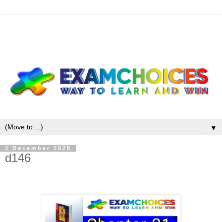
▼
2 December 2025
d146