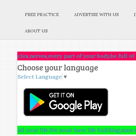
FREE PRACTICE
ADVERTISE WITH US
ABOUT US
es,nerves,every part of your body,be full of that ide
Choose your language
Select Language
▼
l your life.We must have life building,man-making,ch