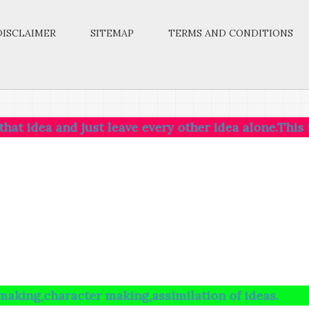
DISCLAIMER
SITEMAP
TERMS AND CONDITIONS
a and just leave every other idea alone.This is the w
aracter making,assimilation of ideas.