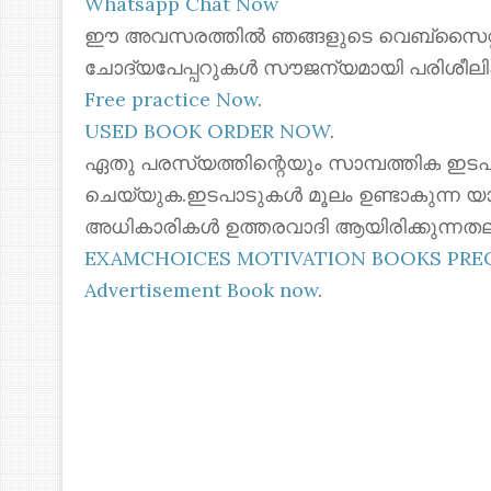
Whatsapp Chat Now
ഈ അവസരത്തിൽ ഞങ്ങളുടെ വെബ്സൈറ്റില
ചോദ്യപേപ്പറുകൾ സൗജന്യമായി പരിശീലി
Free practice Now
.
USED BOOK ORDER NOW
.
ഏതു പരസ്യത്തിന്റെയും സാമ്പത്തിക ഇടപ
ചെയ്യുക.ഇടപാടുകൾ മൂലം ഉണ്ടാകുന്ന യ
അധികാരികൾ ഉത്തരവാദി ആയിരിക്കുന്നതല
EXAMCHOICES MOTIVATION BOOKS PR
Advertisement Book now
.