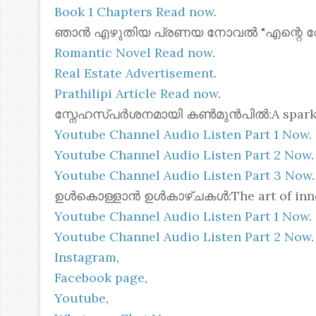
Book 1 Chapters Read now
.
ഞാൻ എഴുതിയ പ്രണയ നോവൽ "എന്റെ റോസ്മോ
Romantic Novel Read now
.
Real Estate Advertisement
.
Prathilipi Article Read now
.
സ്നേഹസ്പർശനമായി കൺമുൻപിൽ:A spark of 
Youtube Channel Audio Listen Part 1 Now
.
Youtube Channel Audio Listen Part 2 Now
.
Youtube Channel Audio Listen Part 3 Now
.
ഉൾകൊള്ളാൻ ഉൾകാഴ്ചകൾ:The art of inner
Youtube Channel Audio Listen Part 1 Now
.
Youtube Channel Audio Listen Part 2 Now
.
Instagram
,
Facebook page
,
Youtube
,