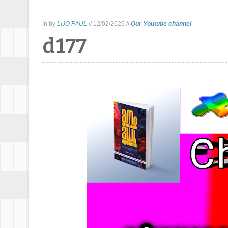
In
by
LIJO PAUL
//
12/02/2025
//
Our Youtube channel
d177