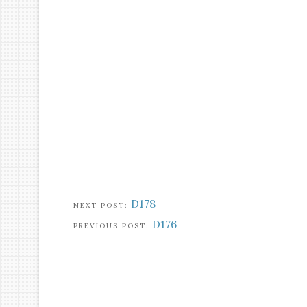
D178
D176