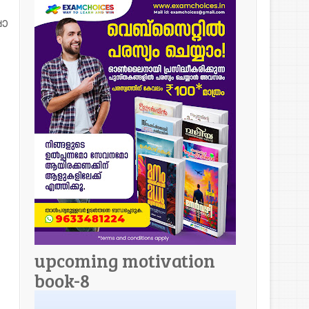
ാ
upcoming motivation
book-8