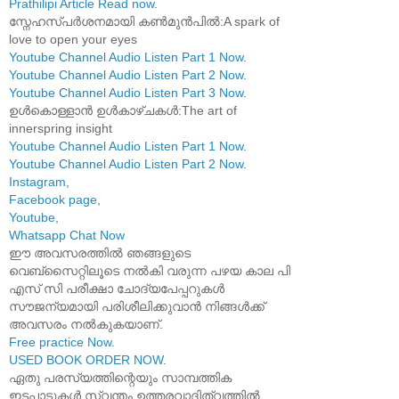
Prathilipi Article Read now
.
സ്നേഹസ്പർശനമായി കൺമുൻപിൽ:A spark of
love to open your eyes
Youtube Channel Audio Listen Part 1 Now
.
Youtube Channel Audio Listen Part 2 Now
.
Youtube Channel Audio Listen Part 3 Now
.
ഉൾകൊള്ളാൻ ഉൾകാഴ്ചകൾ:The art of
innerspring insight
Youtube Channel Audio Listen Part 1 Now
.
Youtube Channel Audio Listen Part 2 Now
.
Instagram
,
Facebook page
,
Youtube
,
Whatsapp Chat Now
ഈ അവസരത്തിൽ ഞങ്ങളുടെ
വെബ്സൈറ്റിലൂടെ നൽകി വരുന്ന പഴയ കാല പി
എസ് സി പരീക്ഷാ ചോദ്യപേപ്പറുകൾ
സൗജന്യമായി പരിശീലിക്കുവാൻ നിങ്ങൾക്ക്
അവസരം നൽകുകയാണ്.
Free practice Now
.
USED BOOK ORDER NOW
.
ഏതു പരസ്യത്തിന്റെയും സാമ്പത്തിക
ഇടപാടുകൾ സ്വന്തം ഉത്തരവാദിത്വത്തിൽ