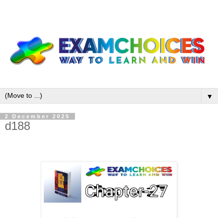
▼
2 December 2025
d188