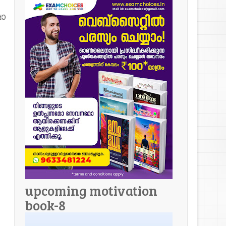
ാ
upcoming motivation
book-8