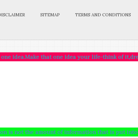
DISCLAIMER
SITEMAP
TERMS AND CONDITIONS
ke that one idea your life-think of it,dream of it,li
he amount of information that is put into your brai