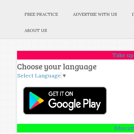
FREE PRACTICE
ADVERTISE WITH US
ABOUT US
Take up one idea.Ma
Choose your language
Select Language
▼
Education is not t