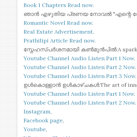
Book 1 Chapters Read now
.
ഞാൻ എഴുതിയ പ്രണയ നോവൽ "എന്റെ റോസ്മോ
Romantic Novel Read now
.
Real Estate Advertisement
.
Prathilipi Article Read now
.
സ്നേഹസ്പർശനമായി കൺമുൻപിൽ:A spark of 
Youtube Channel Audio Listen Part 1 Now
.
Youtube Channel Audio Listen Part 2 Now
.
Youtube Channel Audio Listen Part 3 Now
.
ഉൾകൊള്ളാൻ ഉൾകാഴ്ചകൾ:The art of inner
Youtube Channel Audio Listen Part 1 Now
.
Youtube Channel Audio Listen Part 2 Now
.
Instagram
,
Facebook page
,
Youtube
,