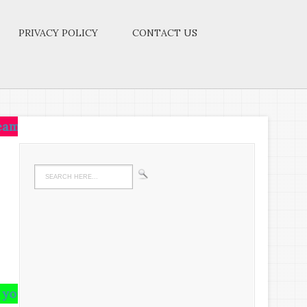
PRIVACY POLICY
CONTACT US
ve on that idea.Let the brain,muscles,nerves,every p
n and runs riot there,undigested all your life.We mu