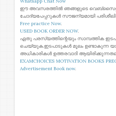
Whatsapp Chat Now
ഈ അവസരത്തിൽ ഞങ്ങളുടെ വെബ്സൈറ്റില
ചോദ്യപേപ്പറുകൾ സൗജന്യമായി പരിശീലി
Free practice Now
.
USED BOOK ORDER NOW
.
ഏതു പരസ്യത്തിന്റെയും സാമ്പത്തിക ഇടപ
ചെയ്യുക.ഇടപാടുകൾ മൂലം ഉണ്ടാകുന്ന യ
അധികാരികൾ ഉത്തരവാദി ആയിരിക്കുന്നതല
EXAMCHOICES MOTIVATION BOOKS PR
Advertisement Book now
.