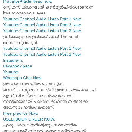
Prathilipi Article Read now
.
സ്നേഹസ്പർശനമായി കൺമുൻപിൽ:A spark of
love to open your eyes
Youtube Channel Audio Listen Part 1 Now
.
Youtube Channel Audio Listen Part 2 Now
.
Youtube Channel Audio Listen Part 3 Now
.
ഉൾകൊള്ളാൻ ഉൾകാഴ്ചകൾ:The art of
innerspring insight
Youtube Channel Audio Listen Part 1 Now
.
Youtube Channel Audio Listen Part 2 Now
.
Instagram
,
Facebook page
,
Youtube
,
Whatsapp Chat Now
ഈ അവസരത്തിൽ ഞങ്ങളുടെ
വെബ്സൈറ്റിലൂടെ നൽകി വരുന്ന പഴയ കാല പി
എസ് സി പരീക്ഷാ ചോദ്യപേപ്പറുകൾ
സൗജന്യമായി പരിശീലിക്കുവാൻ നിങ്ങൾക്ക്
അവസരം നൽകുകയാണ്.
Free practice Now
.
USED BOOK ORDER NOW
.
ഏതു പരസ്യത്തിന്റെയും സാമ്പത്തിക
ഇടപാടുകൾ സ്വന്തം ഉത്തരവാദിത്വത്തിൽ