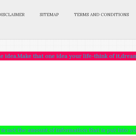
DISCLAIMER
SITEMAP
TERMS AND CONDITIONS
 that one idea your life-think of it,dream of it,live
 amount of information that is put into your brain a