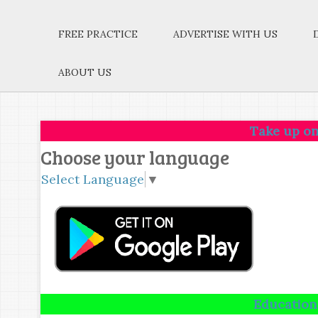
FREE PRACTICE
ADVERTISE WITH US
ABOUT US
Take up one idea.Make
Choose your language
Select Language
▼
Education is not the