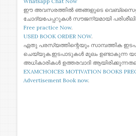
Whatsapp Chat Now
ഈ അവസരത്തിൽ ഞങ്ങളുടെ വെബ്സൈറ്റില
ചോദ്യപേപ്പറുകൾ സൗജന്യമായി പരിശീലി
Free practice Now
.
USED BOOK ORDER NOW
.
ഏതു പരസ്യത്തിന്റെയും സാമ്പത്തിക ഇടപ
ചെയ്യുക.ഇടപാടുകൾ മൂലം ഉണ്ടാകുന്ന യ
അധികാരികൾ ഉത്തരവാദി ആയിരിക്കുന്നതല
EXAMCHOICES MOTIVATION BOOKS PR
Advertisement Book now
.