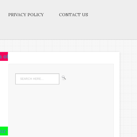
PRIVACY POLICY
CONTACT US
 on that idea.Let the brain,muscles,nerves,every part
nd runs riot there,undigested all your life.We must