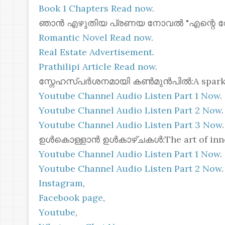
Book 1 Chapters Read now
.
ഞാൻ എഴുതിയ പ്രണയ നോവൽ "എന്റെ റോസ്മോ
Romantic Novel Read now
.
Real Estate Advertisement
.
Prathilipi Article Read now
.
സ്നേഹസ്പർശനമായി കൺമുൻപിൽ:A spark of 
Youtube Channel Audio Listen Part 1 Now
.
Youtube Channel Audio Listen Part 2 Now
.
Youtube Channel Audio Listen Part 3 Now
.
ഉൾകൊള്ളാൻ ഉൾകാഴ്ചകൾ:The art of inner
Youtube Channel Audio Listen Part 1 Now
.
Youtube Channel Audio Listen Part 2 Now
.
Instagram
,
Facebook page
,
Youtube
,