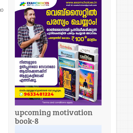
ാ
upcoming motivation
book-8