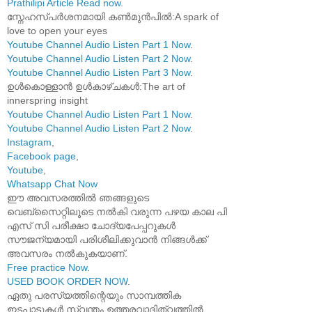
Prathilipi Article Read now
.
സ്നേഹസ്പർശനമായി കൺമുൻപിൽ:A spark of
love to open your eyes
Youtube Channel Audio Listen Part 1 Now
.
Youtube Channel Audio Listen Part 2 Now
.
Youtube Channel Audio Listen Part 3 Now
.
ഉൾകൊള്ളാൻ ഉൾകാഴ്ചകൾ:The art of
innerspring insight
Youtube Channel Audio Listen Part 1 Now
.
Youtube Channel Audio Listen Part 2 Now
.
Instagram
,
Facebook page
,
Youtube
,
Whatsapp Chat Now
ഈ അവസരത്തിൽ ഞങ്ങളുടെ
വെബ്സൈറ്റിലൂടെ നൽകി വരുന്ന പഴയ കാല പി
എസ് സി പരീക്ഷാ ചോദ്യപേപ്പറുകൾ
സൗജന്യമായി പരിശീലിക്കുവാൻ നിങ്ങൾക്ക്
അവസരം നൽകുകയാണ്.
Free practice Now
.
USED BOOK ORDER NOW
.
ഏതു പരസ്യത്തിന്റെയും സാമ്പത്തിക
ഇടപാടുകൾ സ്വന്തം ഉത്തരവാദിത്വത്തിൽ