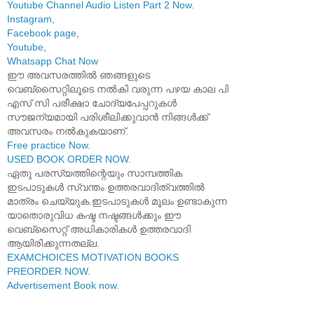
Youtube Channel Audio Listen Part 2 Now
.
Instagram
,
Facebook page
,
Youtube
,
Whatsapp Chat Now
ഈ അവസരത്തിൽ ഞങ്ങളുടെ
വെബ്സൈറ്റിലൂടെ നൽകി വരുന്ന പഴയ കാല പി
എസ് സി പരീക്ഷാ ചോദ്യപേപ്പറുകൾ
സൗജന്യമായി പരിശീലിക്കുവാൻ നിങ്ങൾക്ക്
അവസരം നൽകുകയാണ്.
Free practice Now
.
USED BOOK ORDER NOW
.
ഏതു പരസ്യത്തിന്റെയും സാമ്പത്തിക
ഇടപാടുകൾ സ്വന്തം ഉത്തരവാദിത്വത്തിൽ
മാത്രം ചെയ്യുക.ഇടപാടുകൾ മൂലം ഉണ്ടാകുന്ന
യാതൊരുവിധ കഷ്ട നഷ്ടങ്ങൾക്കും ഈ
വെബ്സൈറ്റ് അധികാരികൾ ഉത്തരവാദി
ആയിരിക്കുന്നതല്ല.
EXAMCHOICES MOTIVATION BOOKS
PREORDER NOW
.
Advertisement Book now
.