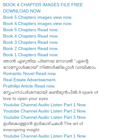
BOOK 4 CHAPTER IMAGES FILE FREE
DOWNLOAD NOW
.
Book 5 Chapters images view now
.
Book 4 Chapters images view now
.
Book 5 Chapters Read now
.
Book 4 Chapters Read now
.
Book 3 Chapters Read now
.
Book 2 Chapters Read now
.
Book 1 Chapters Read now
.
ഞാൻ എഴുതിയ പ്രണയ നോവൽ "എന്റെ
റോസ്മോൾക്കായ്" നിങ്ങൾക്കിപ്പോൾ വായിക്കാം.
Romantic Novel Read now
.
Real Estate Advertisement
.
Prathilipi Article Read now
.
സ്നേഹസ്പർശനമായി കൺമുൻപിൽ:A spark of
love to open your eyes
Youtube Channel Audio Listen Part 1 Now
.
Youtube Channel Audio Listen Part 2 Now
.
Youtube Channel Audio Listen Part 3 Now
.
ഉൾകൊള്ളാൻ ഉൾകാഴ്ചകൾ:The art of
innerspring insight
Youtube Channel Audio Listen Part 1 Now
.