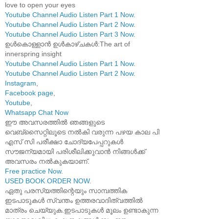
love to open your eyes
Youtube Channel Audio Listen Part 1 Now
.
Youtube Channel Audio Listen Part 2 Now
.
Youtube Channel Audio Listen Part 3 Now
.
ഉൾകൊള്ളാൻ ഉൾകാഴ്ചകൾ:The art of
innerspring insight
Youtube Channel Audio Listen Part 1 Now
.
Youtube Channel Audio Listen Part 2 Now
.
Instagram
,
Facebook page
,
Youtube
,
Whatsapp Chat Now
ഈ അവസരത്തിൽ ഞങ്ങളുടെ
വെബ്സൈറ്റിലൂടെ നൽകി വരുന്ന പഴയ കാല പി
എസ് സി പരീക്ഷാ ചോദ്യപേപ്പറുകൾ
സൗജന്യമായി പരിശീലിക്കുവാൻ നിങ്ങൾക്ക്
അവസരം നൽകുകയാണ്.
Free practice Now
.
USED BOOK ORDER NOW
.
ഏതു പരസ്യത്തിന്റെയും സാമ്പത്തിക
ഇടപാടുകൾ സ്വന്തം ഉത്തരവാദിത്വത്തിൽ
മാത്രം ചെയ്യുക.ഇടപാടുകൾ മൂലം ഉണ്ടാകുന്ന