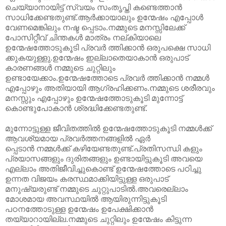
ചെയ്യാനായിട്ട് സ്വയം സംതൃപ്തി കണ്ടെത്താൻ
സാധിക്കേണ്ടതുണ്ട്.ആർക്കായാലും ഉന്മേഷം എപ്പോൾ
വേണമെങ്കിലും നഷ്ട പ്പെടാം.നമ്മുടെ മനസ്സിലേക്ക്
പോസിറ്റീവ് ചിന്തകൾ മാത്രം നല്കിയാലെ
ഉന്മേഷത്തോടുകൂടി പ്രവർ ത്തിക്കാൻ ഒരുപക്ഷെ സാധി
ക്കുകയുള്ളു.ഉന്മേഷം ഇല്ലാതെയാകാൻ ഒരുപാട്
കാരണങ്ങൾ നമ്മുടെ ചുറ്റിലും
ഉണ്ടായേക്കാം.ഉന്മേഷത്തോടെ പ്രവർ ത്തിക്കാൻ നമ്മൾ
എപ്പോഴും അതിയായി ആഗ്രഹിക്കണം.നമ്മുടെ ശരീരവും
മനസ്സും എപ്പോഴും ഉന്മേഷത്തോടുകൂടി മുന്നോട്ട്
കൊണ്ടുപോകാൻ ശ്രദ്ധിക്കേണ്ടതുണ്ട്.
മുന്നോട്ടുള്ള ജീവിതത്തിൽ ഉന്മേഷത്തോടുകൂടി നമ്മൾക്ക്
ആവശ്യമായ പ്രവർത്തനങ്ങളിൽ ഏർ
പ്പെടാൻ നമ്മൾക്ക് കഴിയേണ്ടതുണ്ട്.പ്രതിസന്ധി കളും
പ്രയാസങ്ങളും ദുരിതങ്ങളും ഉണ്ടായിട്ടുകൂടി അവയെ
എല്ലാം അതിജീവിച്ചുകൊണ്ട് ഉന്മേഷത്തോടെ പഠിച്ചു
ഉന്നത വിജയം കരസ്ഥമാക്കിയിട്ടുള്ള ഒരുപാട്
മനുഷ്യരുണ്ട് നമ്മുടെ ചുറ്റുപാടിൽ.അവരെല്ലാം
മോശമായ അവസ്ഥയിൽ ആയിരുന്നിട്ടുകൂടി
പഠനത്തോടുള്ള ഉന്മേഷം ഉപേക്ഷിക്കാൻ
തയ്യാറായില്ല.നമ്മുടെ ചുറ്റിലും ഉന്മേഷം കിട്ടുന്ന