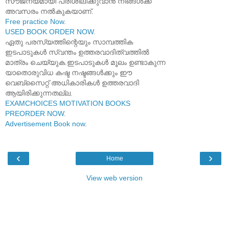
സൗജന്യമായി പരിശീലിക്കുവാൻ നിങ്ങൾക്ക്
അവസരം നൽകുകയാണ്.
Free practice Now
.
USED BOOK ORDER NOW
.
ഏതു പരസ്യത്തിന്റെയും സാമ്പത്തിക
ഇടപാടുകൾ സ്വന്തം ഉത്തരവാദിത്വത്തിൽ
മാത്രം ചെയ്യുക.ഇടപാടുകൾ മൂലം ഉണ്ടാകുന്ന
യാതൊരുവിധ കഷ്ട നഷ്ടങ്ങൾക്കും ഈ
വെബ്സൈറ്റ് അധികാരികൾ ഉത്തരവാദി
ആയിരിക്കുന്നതല്ല.
EXAMCHOICES MOTIVATION BOOKS
PREORDER NOW
.
Advertisement Book now
.
‹
›
Home
View web version