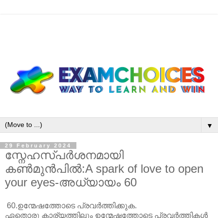
▼
29 February 2024
സ്നേഹസ്പർശനമായി
കൺമുൻപിൽ:A spark of love to open
your eyes-അധ്യായം 60
60.ഉന്മേഷത്തോടെ പ്രവർത്തിക്കുക.
ഏതൊരു കാര്യത്തിലും ഉന്മേഷത്തോടെ പ്രവർത്തികൾ