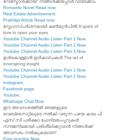
റോസ്മോൾക്കായ്" നിങ്ങൾക്കിപ്പോൾ വായിക്കാം.
Romantic Novel Read now
.
Real Estate Advertisement
.
Prathilipi Article Read now
.
സ്നേഹസ്പർശനമായി കൺമുൻപിൽ:A spark of
love to open your eyes
Youtube Channel Audio Listen Part 1 Now
.
Youtube Channel Audio Listen Part 2 Now
.
Youtube Channel Audio Listen Part 3 Now
.
ഉൾകൊള്ളാൻ ഉൾകാഴ്ചകൾ:The art of
innerspring insight
Youtube Channel Audio Listen Part 1 Now
.
Youtube Channel Audio Listen Part 2 Now
.
Instagram
,
Facebook page
,
Youtube
,
Whatsapp Chat Now
ഈ അവസരത്തിൽ ഞങ്ങളുടെ
വെബ്സൈറ്റിലൂടെ നൽകി വരുന്ന പഴയ കാല പി
എസ് സി പരീക്ഷാ ചോദ്യപേപ്പറുകൾ
സൗജന്യമായി പരിശീലിക്കുവാൻ നിങ്ങൾക്ക്
അവസരം നൽകുകയാണ്.
Free practice Now
.