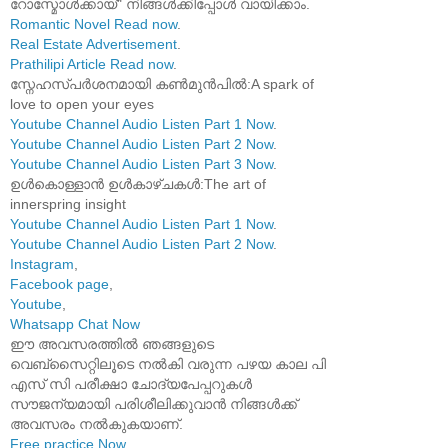
റോസ്മോൾക്കായ്" നിങ്ങൾക്കിപ്പോൾ വായിക്കാം.
Romantic Novel Read now
.
Real Estate Advertisement
.
Prathilipi Article Read now
.
സ്നേഹസ്പർശനമായി കൺമുൻപിൽ:A spark of
love to open your eyes
Youtube Channel Audio Listen Part 1 Now
.
Youtube Channel Audio Listen Part 2 Now
.
Youtube Channel Audio Listen Part 3 Now
.
ഉൾകൊള്ളാൻ ഉൾകാഴ്ചകൾ:The art of
innerspring insight
Youtube Channel Audio Listen Part 1 Now
.
Youtube Channel Audio Listen Part 2 Now
.
Instagram
,
Facebook page
,
Youtube
,
Whatsapp Chat Now
ഈ അവസരത്തിൽ ഞങ്ങളുടെ
വെബ്സൈറ്റിലൂടെ നൽകി വരുന്ന പഴയ കാല പി
എസ് സി പരീക്ഷാ ചോദ്യപേപ്പറുകൾ
സൗജന്യമായി പരിശീലിക്കുവാൻ നിങ്ങൾക്ക്
അവസരം നൽകുകയാണ്.
Free practice Now
.