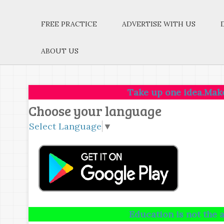
FREE PRACTICE
ADVERTISE WITH US
ABOUT US
Take up one idea.Make that one i
Choose your language
Select Language
▼
Education is not the amount of 