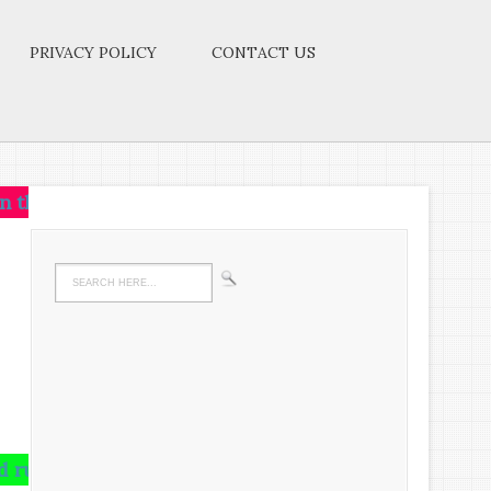
PRIVACY POLICY
CONTACT US
ea.Let the brain,muscles,nerves,every part of your bo
t there,undigested all your life.We must have life 