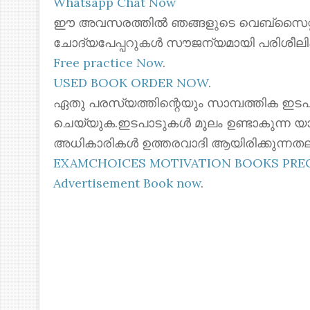
Whatsapp Chat Now
ഈ അവസരത്തിൽ ഞങ്ങളുടെ വെബ്സൈറ്റില
ചോദ്യപേപ്പറുകൾ സൗജന്യമായി പരിശീലി
Free practice Now
.
USED BOOK ORDER NOW
.
ഏതു പരസ്യത്തിന്റെയും സാമ്പത്തിക ഇടപ
ചെയ്യുക.ഇടപാടുകൾ മൂലം ഉണ്ടാകുന്ന യ
അധികാരികൾ ഉത്തരവാദി ആയിരിക്കുന്നതല
EXAMCHOICES MOTIVATION BOOKS PR
Advertisement Book now
.