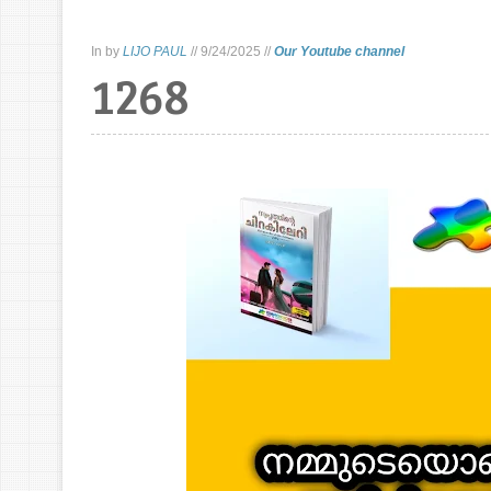
In
by
LIJO PAUL
//
9/24/2025
//
Our Youtube channel
1268