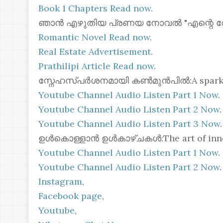
Book 1 Chapters Read now
.
ഞാൻ എഴുതിയ പ്രണയ നോവൽ "എന്റെ റോസ്മോ
Romantic Novel Read now
.
Real Estate Advertisement
.
Prathilipi Article Read now
.
സ്നേഹസ്പർശനമായി കൺമുൻപിൽ:A spark of 
Youtube Channel Audio Listen Part 1 Now
.
Youtube Channel Audio Listen Part 2 Now
.
Youtube Channel Audio Listen Part 3 Now
.
ഉൾകൊള്ളാൻ ഉൾകാഴ്ചകൾ:The art of inner
Youtube Channel Audio Listen Part 1 Now
.
Youtube Channel Audio Listen Part 2 Now
.
Instagram
,
Facebook page
,
Youtube
,