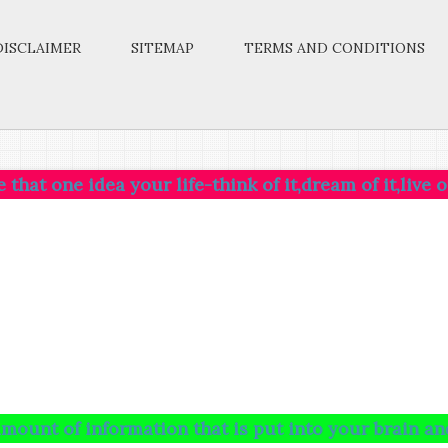
DISCLAIMER
SITEMAP
TERMS AND CONDITIONS
dea your life-think of it,dream of it,live on that id
information that is put into your brain and runs rio