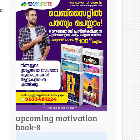
ാ
upcoming motivation
book-8