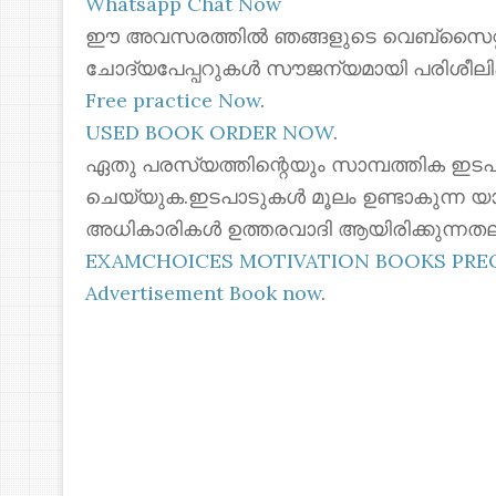
Whatsapp Chat Now
ഈ അവസരത്തിൽ ഞങ്ങളുടെ വെബ്സൈറ്റില
ചോദ്യപേപ്പറുകൾ സൗജന്യമായി പരിശീലി
Free practice Now
.
USED BOOK ORDER NOW
.
ഏതു പരസ്യത്തിന്റെയും സാമ്പത്തിക ഇടപ
ചെയ്യുക.ഇടപാടുകൾ മൂലം ഉണ്ടാകുന്ന യ
അധികാരികൾ ഉത്തരവാദി ആയിരിക്കുന്നതല
EXAMCHOICES MOTIVATION BOOKS PR
Advertisement Book now
.