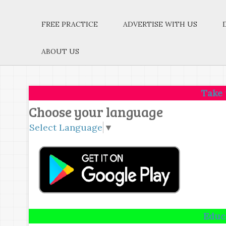
FREE PRACTICE
ADVERTISE WITH US
ABOUT US
Take up one ide
Choose your language
Select Language
▼
Education is no