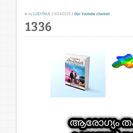
In
by
LIJO PAUL
//
9/24/2025
//
Our Youtube channel
1336