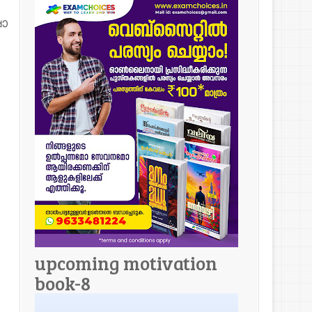
ാ
upcoming motivation
book-8