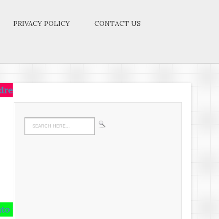
PRIVACY POLICY
CONTACT US
t,live on that idea.Let the brain,muscles,nerves,ever
rain and runs riot there,undigested all your life.We