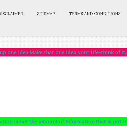
DISCLAIMER
SITEMAP
TERMS AND CONDITIONS
a.Make that one idea your life-think of it,dream of i
t the amount of information that is put into your b