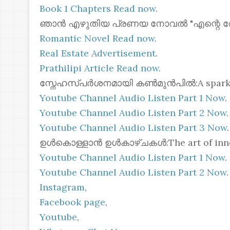
Book 1 Chapters Read now
.
ഞാൻ എഴുതിയ പ്രണയ നോവൽ "എന്റെ റോസ്മോ
Romantic Novel Read now
.
Real Estate Advertisement
.
Prathilipi Article Read now
.
സ്നേഹസ്പർശനമായി കൺമുൻപിൽ:A spark of 
Youtube Channel Audio Listen Part 1 Now
.
Youtube Channel Audio Listen Part 2 Now
.
Youtube Channel Audio Listen Part 3 Now
.
ഉൾകൊള്ളാൻ ഉൾകാഴ്ചകൾ:The art of inner
Youtube Channel Audio Listen Part 1 Now
.
Youtube Channel Audio Listen Part 2 Now
.
Instagram
,
Facebook page
,
Youtube
,