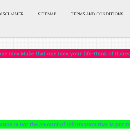
DISCLAIMER
SITEMAP
TERMS AND CONDITIONS
e that one idea your life-think of it,dream of it,liv
t the amount of information that is put into your br