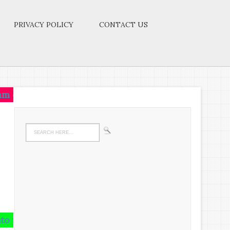
PRIVACY POLICY
CONTACT US
e on that idea.Let the brain,muscles,nerves,every pa
ain and runs riot there,undigested all your life.We