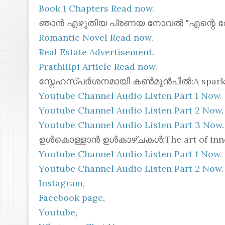
Book 1 Chapters Read now
.
ഞാൻ എഴുതിയ പ്രണയ നോവൽ "എന്റെ റോസ്മോ
Romantic Novel Read now
.
Real Estate Advertisement
.
Prathilipi Article Read now
.
സ്നേഹസ്പർശനമായി കൺമുൻപിൽ:A spark of 
Youtube Channel Audio Listen Part 1 Now
.
Youtube Channel Audio Listen Part 2 Now
.
Youtube Channel Audio Listen Part 3 Now
.
ഉൾകൊള്ളാൻ ഉൾകാഴ്ചകൾ:The art of inner
Youtube Channel Audio Listen Part 1 Now
.
Youtube Channel Audio Listen Part 2 Now
.
Instagram
,
Facebook page
,
Youtube
,