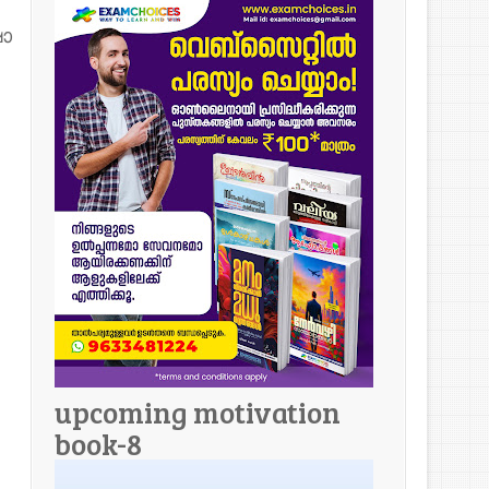
ാ
upcoming motivation
book-8