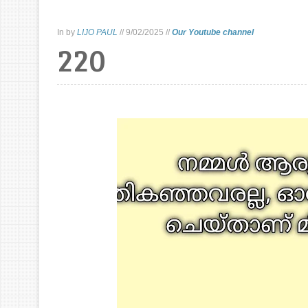
In
by
LIJO PAUL
//
9/02/2025
//
Our Youtube channel
220