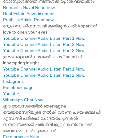
റോസ്മോൾക്കായ്" നിങ്ങൾക്കിപ്പോൾ വായിക്കാം.
Romantic Novel Read now
.
Real Estate Advertisement
.
Prathilipi Article Read now
.
സ്നേഹസ്പർശനമായി കൺമുൻപിൽ:A spark of
love to open your eyes
Youtube Channel Audio Listen Part 1 Now
.
Youtube Channel Audio Listen Part 2 Now
.
Youtube Channel Audio Listen Part 3 Now
.
ഉൾകൊള്ളാൻ ഉൾകാഴ്ചകൾ:The art of
innerspring insight
Youtube Channel Audio Listen Part 1 Now
.
Youtube Channel Audio Listen Part 2 Now
.
Instagram
,
Facebook page
,
Youtube
,
Whatsapp Chat Now
ഈ അവസരത്തിൽ ഞങ്ങളുടെ
വെബ്സൈറ്റിലൂടെ നൽകി വരുന്ന പഴയ കാല പി
എസ് സി പരീക്ഷാ ചോദ്യപേപ്പറുകൾ
സൗജന്യമായി പരിശീലിക്കുവാൻ നിങ്ങൾക്ക്
അവസരം നൽകുകയാണ്.
Free practice Now
.