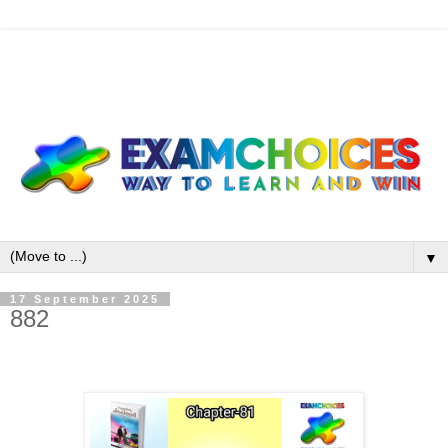
▼
17 September 2025
882