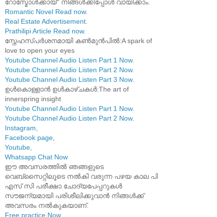
റോസ്മോൾക്കായ്" നിങ്ങൾക്കിപ്പോൾ വായിക്കാം.
Romantic Novel Read now
.
Real Estate Advertisement
.
Prathilipi Article Read now
.
സ്നേഹസ്പർശനമായി കൺമുൻപിൽ:A spark of
love to open your eyes
Youtube Channel Audio Listen Part 1 Now
.
Youtube Channel Audio Listen Part 2 Now
.
Youtube Channel Audio Listen Part 3 Now
.
ഉൾകൊള്ളാൻ ഉൾകാഴ്ചകൾ:The art of
innerspring insight
Youtube Channel Audio Listen Part 1 Now
.
Youtube Channel Audio Listen Part 2 Now
.
Instagram
,
Facebook page
,
Youtube
,
Whatsapp Chat Now
ഈ അവസരത്തിൽ ഞങ്ങളുടെ
വെബ്സൈറ്റിലൂടെ നൽകി വരുന്ന പഴയ കാല പി
എസ് സി പരീക്ഷാ ചോദ്യപേപ്പറുകൾ
സൗജന്യമായി പരിശീലിക്കുവാൻ നിങ്ങൾക്ക്
അവസരം നൽകുകയാണ്.
Free practice Now
.