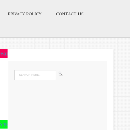
PRIVACY POLICY
CONTACT US
live on that idea.Let the brain,muscles,nerves,every 
in and runs riot there,undigested all your life.We 