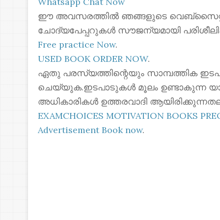
Whatsapp Chat Now
ഈ അവസരത്തിൽ ഞങ്ങളുടെ വെബ്സൈറ്റില
ചോദ്യപേപ്പറുകൾ സൗജന്യമായി പരിശീലി
Free practice Now
.
USED BOOK ORDER NOW
.
ഏതു പരസ്യത്തിന്റെയും സാമ്പത്തിക ഇടപ
ചെയ്യുക.ഇടപാടുകൾ മൂലം ഉണ്ടാകുന്ന യ
അധികാരികൾ ഉത്തരവാദി ആയിരിക്കുന്നതല
EXAMCHOICES MOTIVATION BOOKS PR
Advertisement Book now
.