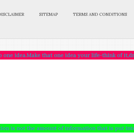
DISCLAIMER
SITEMAP
TERMS AND CONDITIONS
Make that one idea your life-think of it,dream of it,
 the amount of information that is put into your bra