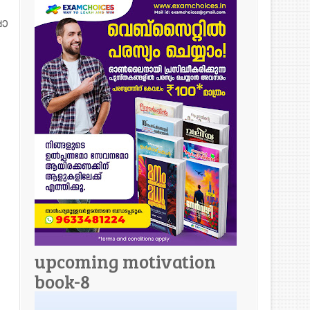
ാ
upcoming motivation
book-8