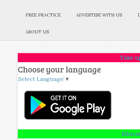
FREE PRACTICE
ADVERTISE WITH US
ABOUT US
Take up one idea.
Choose your language
Select Language
▼
Education is not