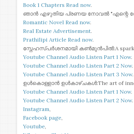
Book 1 Chapters Read now
.
ഞാൻ എഴുതിയ പ്രണയ നോവൽ "എന്റെ റോസ്മോ
Romantic Novel Read now
.
Real Estate Advertisement
.
Prathilipi Article Read now
.
സ്നേഹസ്പർശനമായി കൺമുൻപിൽ:A spark of 
Youtube Channel Audio Listen Part 1 Now
.
Youtube Channel Audio Listen Part 2 Now
.
Youtube Channel Audio Listen Part 3 Now
.
ഉൾകൊള്ളാൻ ഉൾകാഴ്ചകൾ:The art of inner
Youtube Channel Audio Listen Part 1 Now
.
Youtube Channel Audio Listen Part 2 Now
.
Instagram
,
Facebook page
,
Youtube
,