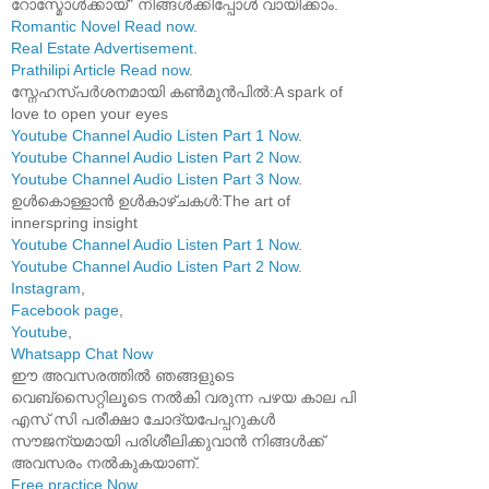
റോസ്മോൾക്കായ്" നിങ്ങൾക്കിപ്പോൾ വായിക്കാം.
Romantic Novel Read now
.
Real Estate Advertisement
.
Prathilipi Article Read now
.
സ്നേഹസ്പർശനമായി കൺമുൻപിൽ:A spark of
love to open your eyes
Youtube Channel Audio Listen Part 1 Now
.
Youtube Channel Audio Listen Part 2 Now
.
Youtube Channel Audio Listen Part 3 Now
.
ഉൾകൊള്ളാൻ ഉൾകാഴ്ചകൾ:The art of
innerspring insight
Youtube Channel Audio Listen Part 1 Now
.
Youtube Channel Audio Listen Part 2 Now
.
Instagram
,
Facebook page
,
Youtube
,
Whatsapp Chat Now
ഈ അവസരത്തിൽ ഞങ്ങളുടെ
വെബ്സൈറ്റിലൂടെ നൽകി വരുന്ന പഴയ കാല പി
എസ് സി പരീക്ഷാ ചോദ്യപേപ്പറുകൾ
സൗജന്യമായി പരിശീലിക്കുവാൻ നിങ്ങൾക്ക്
അവസരം നൽകുകയാണ്.
Free practice Now
.