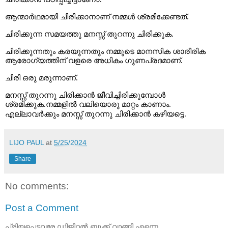
ആന്മാർഥമായി
ചിരിക്കാനാണ്
നമ്മൾ
ശ്രമിക്കേണ്ടത്
.
ചിരിക്കുന്ന
സമയത്തു
മനസ്സ്
തുറന്നു
ചിരിക്കുക
.
ചിരിക്കുന്നതും
കരയുന്നതും
നമ്മുടെ
മാനസിക
ശാരീരിക
ആരോഗ്യത്തിന്
വളരെ
അധികം
ഗുണപ്രദമാണ്
.
ചിരി
ഒരു
മരുന്നാണ്
.
മനസ്സ്
തുറന്നു
ചിരിക്കാൻ
ജീവിച്ചിരിക്കുമ്പോൾ
ശ്രമിക്കുക
.
നമ്മളിൽ
വലിയൊരു
മാറ്റം
കാണാം
.
എല്ലാവർക്കും
മനസ്സ്
തുറന്നു
ചിരിക്കാൻ
കഴിയട്ടെ
.
LIJO PAUL
at
5/25/2024
Share
No comments:
Post a Comment
പ്രിയപ്പെട്ടവരേ ഡിജിറ്റൽ ബുക്ക് വാങ്ങി എന്നെ