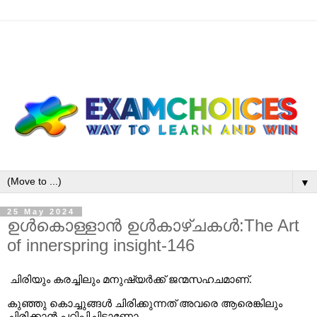
▼
25 May 2024
ഉൾകൊള്ളാൻ ഉൾകാഴ്ചകൾ:The Art
of innerspring insight-146
ചിരിയും
കരച്ചിലും
മനുഷ്യർക്ക്
‌
ജന്മസഹചമാണ്
.
കുഞ്ഞു
കൊച്ചുങ്ങൾ
ചിരിക്കുന്നത്
അവരെ
ആരെങ്കിലും
ചിരിക്കാൻ
പഠിപ്പിച്ചിട്ടാണോ
.