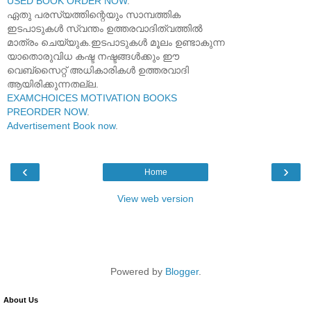
USED BOOK ORDER NOW
.
ഏതു പരസ്യത്തിന്റെയും സാമ്പത്തിക
ഇടപാടുകൾ സ്വന്തം ഉത്തരവാദിത്വത്തിൽ
മാത്രം ചെയ്യുക.ഇടപാടുകൾ മൂലം ഉണ്ടാകുന്ന
യാതൊരുവിധ കഷ്ട നഷ്ടങ്ങൾക്കും ഈ
വെബ്സൈറ്റ് അധികാരികൾ ഉത്തരവാദി
ആയിരിക്കുന്നതല്ല.
EXAMCHOICES MOTIVATION BOOKS
PREORDER NOW
.
Advertisement Book now
.
‹
›
Home
View web version
Powered by
Blogger
.
About Us