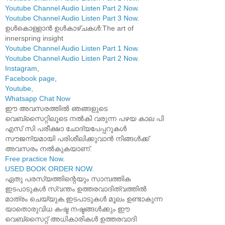
Youtube Channel Audio Listen Part 2 Now
.
Youtube Channel Audio Listen Part 3 Now
.
ഉൾകൊള്ളാൻ ഉൾകാഴ്ചകൾ:The art of
innerspring insight
Youtube Channel Audio Listen Part 1 Now
.
Youtube Channel Audio Listen Part 2 Now
.
Instagram
,
Facebook page
,
Youtube
,
Whatsapp Chat Now
ഈ അവസരത്തിൽ ഞങ്ങളുടെ
വെബ്സൈറ്റിലൂടെ നൽകി വരുന്ന പഴയ കാല പി
എസ് സി പരീക്ഷാ ചോദ്യപേപ്പറുകൾ
സൗജന്യമായി പരിശീലിക്കുവാൻ നിങ്ങൾക്ക്
അവസരം നൽകുകയാണ്.
Free practice Now
.
USED BOOK ORDER NOW
.
ഏതു പരസ്യത്തിന്റെയും സാമ്പത്തിക
ഇടപാടുകൾ സ്വന്തം ഉത്തരവാദിത്വത്തിൽ
മാത്രം ചെയ്യുക.ഇടപാടുകൾ മൂലം ഉണ്ടാകുന്ന
യാതൊരുവിധ കഷ്ട നഷ്ടങ്ങൾക്കും ഈ
വെബ്സൈറ്റ് അധികാരികൾ ഉത്തരവാദി