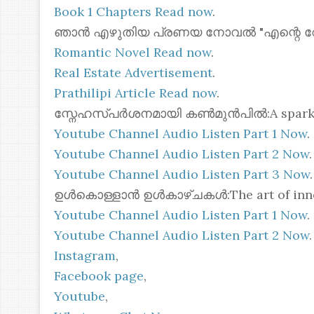
Book 1 Chapters Read now
.
ഞാൻ എഴുതിയ പ്രണയ നോവൽ "എന്റെ റോസ്മോ
Romantic Novel Read now
.
Real Estate Advertisement
.
Prathilipi Article Read now
.
സ്നേഹസ്പർശനമായി കൺമുൻപിൽ:A spark of 
Youtube Channel Audio Listen Part 1 Now
.
Youtube Channel Audio Listen Part 2 Now
.
Youtube Channel Audio Listen Part 3 Now
.
ഉൾകൊള്ളാൻ ഉൾകാഴ്ചകൾ:The art of inner
Youtube Channel Audio Listen Part 1 Now
.
Youtube Channel Audio Listen Part 2 Now
.
Instagram
,
Facebook page
,
Youtube
,