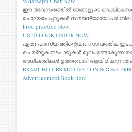
Whatsapp Chat Now
ഈ അവസരത്തിൽ ഞങ്ങളുടെ വെബ്സൈറ്റില
ചോദ്യപേപ്പറുകൾ സൗജന്യമായി പരിശീലി
Free practice Now
.
USED BOOK ORDER NOW
.
ഏതു പരസ്യത്തിന്റെയും സാമ്പത്തിക ഇടപ
ചെയ്യുക.ഇടപാടുകൾ മൂലം ഉണ്ടാകുന്ന യ
അധികാരികൾ ഉത്തരവാദി ആയിരിക്കുന്നതല
EXAMCHOICES MOTIVATION BOOKS PR
Advertisement Book now
.