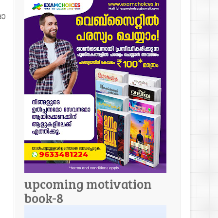
ാ
upcoming motivation
book-8