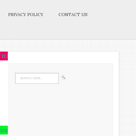
PRIVACY POLICY
CONTACT US
that idea.Let the brain,muscles,nerves,every part of 
uns riot there,undigested all your life.We must hav