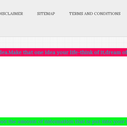
DISCLAIMER
SITEMAP
TERMS AND CONDITIONS
t one idea your life-think of it,dream of it,live on 
unt of information that is put into your brain and r