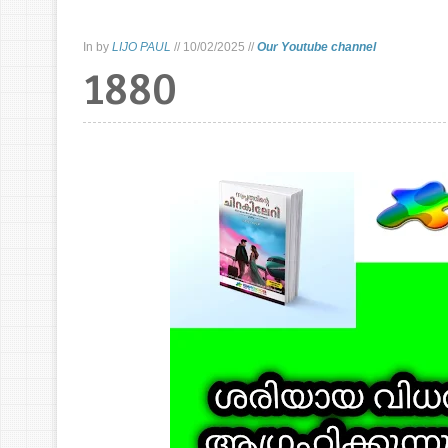
In
by
LIJO PAUL
//
10/02/2025
//
Our Youtube channel
1880