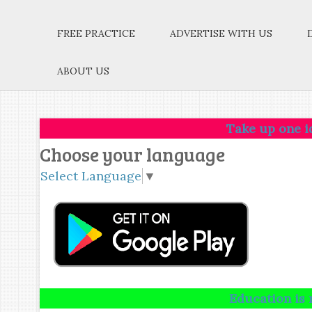
FREE PRACTICE
ADVERTISE WITH US
ABOUT US
Take up one idea.Make tha
Choose your language
Select Language
▼
Education is not the amo