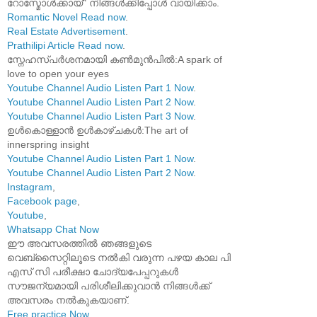
റോസ്മോൾക്കായ്" നിങ്ങൾക്കിപ്പോൾ വായിക്കാം.
Romantic Novel Read now
.
Real Estate Advertisement
.
Prathilipi Article Read now
.
സ്നേഹസ്പർശനമായി കൺമുൻപിൽ:A spark of
love to open your eyes
Youtube Channel Audio Listen Part 1 Now
.
Youtube Channel Audio Listen Part 2 Now
.
Youtube Channel Audio Listen Part 3 Now
.
ഉൾകൊള്ളാൻ ഉൾകാഴ്ചകൾ:The art of
innerspring insight
Youtube Channel Audio Listen Part 1 Now
.
Youtube Channel Audio Listen Part 2 Now
.
Instagram
,
Facebook page
,
Youtube
,
Whatsapp Chat Now
ഈ അവസരത്തിൽ ഞങ്ങളുടെ
വെബ്സൈറ്റിലൂടെ നൽകി വരുന്ന പഴയ കാല പി
എസ് സി പരീക്ഷാ ചോദ്യപേപ്പറുകൾ
സൗജന്യമായി പരിശീലിക്കുവാൻ നിങ്ങൾക്ക്
അവസരം നൽകുകയാണ്.
Free practice Now
.