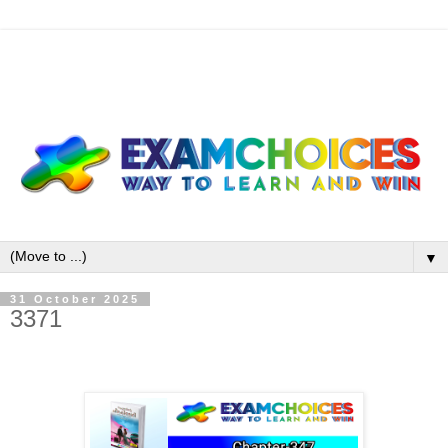
▼
31 October 2025
3371