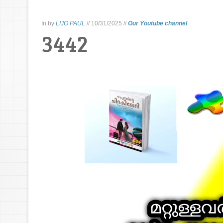
In
by
LIJO PAUL
//
10/31/2025
//
Our Youtube channel
3442