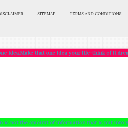
DISCLAIMER
SITEMAP
TERMS AND CONDITIONS
e that one idea your life-think of it,dream of it,liv
e amount of information that is put into your brain