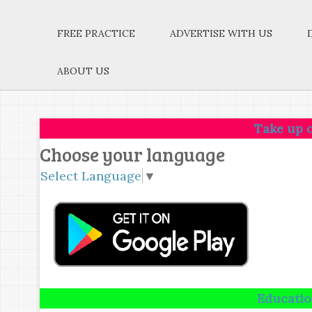
FREE PRACTICE
ADVERTISE WITH US
ABOUT US
Take up one idea.Mak
Choose your language
Select Language
▼
Education is not th