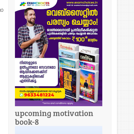
ാ
upcoming motivation
book-8