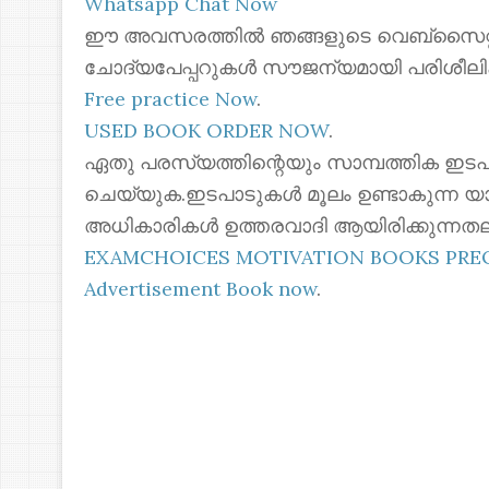
Whatsapp Chat Now
ഈ അവസരത്തിൽ ഞങ്ങളുടെ വെബ്സൈറ്റില
ചോദ്യപേപ്പറുകൾ സൗജന്യമായി പരിശീലി
Free practice Now
.
USED BOOK ORDER NOW
.
ഏതു പരസ്യത്തിന്റെയും സാമ്പത്തിക ഇടപ
ചെയ്യുക.ഇടപാടുകൾ മൂലം ഉണ്ടാകുന്ന യ
അധികാരികൾ ഉത്തരവാദി ആയിരിക്കുന്നതല
EXAMCHOICES MOTIVATION BOOKS PR
Advertisement Book now
.