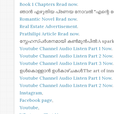
Book 1 Chapters Read now
.
ഞാൻ എഴുതിയ പ്രണയ നോവൽ "എന്റെ റോസ്മോ
Romantic Novel Read now
.
Real Estate Advertisement
.
Prathilipi Article Read now
.
സ്നേഹസ്പർശനമായി കൺമുൻപിൽ:A spark of 
Youtube Channel Audio Listen Part 1 Now
.
Youtube Channel Audio Listen Part 2 Now
.
Youtube Channel Audio Listen Part 3 Now
.
ഉൾകൊള്ളാൻ ഉൾകാഴ്ചകൾ:The art of inner
Youtube Channel Audio Listen Part 1 Now
.
Youtube Channel Audio Listen Part 2 Now
.
Instagram
,
Facebook page
,
Youtube
,