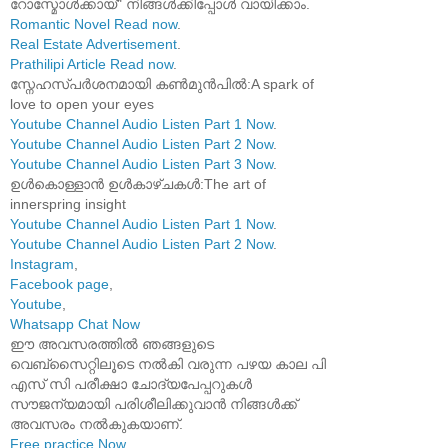
റോസ്മോൾക്കായ്" നിങ്ങൾക്കിപ്പോൾ വായിക്കാം.
Romantic Novel Read now
.
Real Estate Advertisement
.
Prathilipi Article Read now
.
സ്നേഹസ്പർശനമായി കൺമുൻപിൽ:A spark of
love to open your eyes
Youtube Channel Audio Listen Part 1 Now
.
Youtube Channel Audio Listen Part 2 Now
.
Youtube Channel Audio Listen Part 3 Now
.
ഉൾകൊള്ളാൻ ഉൾകാഴ്ചകൾ:The art of
innerspring insight
Youtube Channel Audio Listen Part 1 Now
.
Youtube Channel Audio Listen Part 2 Now
.
Instagram
,
Facebook page
,
Youtube
,
Whatsapp Chat Now
ഈ അവസരത്തിൽ ഞങ്ങളുടെ
വെബ്സൈറ്റിലൂടെ നൽകി വരുന്ന പഴയ കാല പി
എസ് സി പരീക്ഷാ ചോദ്യപേപ്പറുകൾ
സൗജന്യമായി പരിശീലിക്കുവാൻ നിങ്ങൾക്ക്
അവസരം നൽകുകയാണ്.
Free practice Now
.