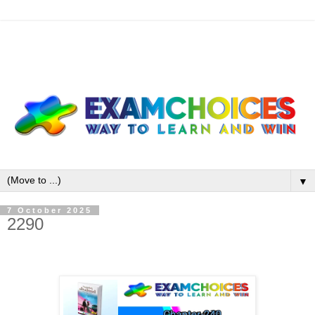
▼
7 October 2025
2290