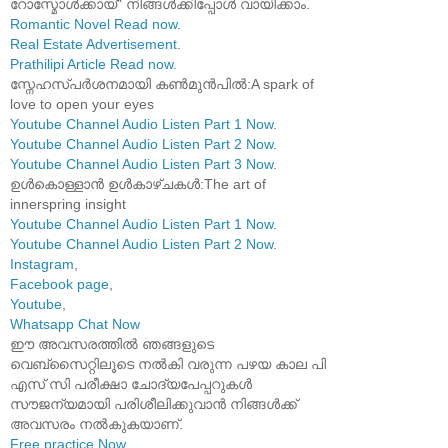
റോസ്മോൾക്കായ്" നിങ്ങൾക്കിപ്പോൾ വായിക്കാം.
Romantic Novel Read now
.
Real Estate Advertisement
.
Prathilipi Article Read now
.
സ്നേഹസ്പർശനമായി കൺമുൻപിൽ:A spark of
love to open your eyes
Youtube Channel Audio Listen Part 1 Now
.
Youtube Channel Audio Listen Part 2 Now
.
Youtube Channel Audio Listen Part 3 Now
.
ഉൾകൊള്ളാൻ ഉൾകാഴ്ചകൾ:The art of
innerspring insight
Youtube Channel Audio Listen Part 1 Now
.
Youtube Channel Audio Listen Part 2 Now
.
Instagram
,
Facebook page
,
Youtube
,
Whatsapp Chat Now
ഈ അവസരത്തിൽ ഞങ്ങളുടെ
വെബ്സൈറ്റിലൂടെ നൽകി വരുന്ന പഴയ കാല പി
എസ് സി പരീക്ഷാ ചോദ്യപേപ്പറുകൾ
സൗജന്യമായി പരിശീലിക്കുവാൻ നിങ്ങൾക്ക്
അവസരം നൽകുകയാണ്.
Free practice Now
.