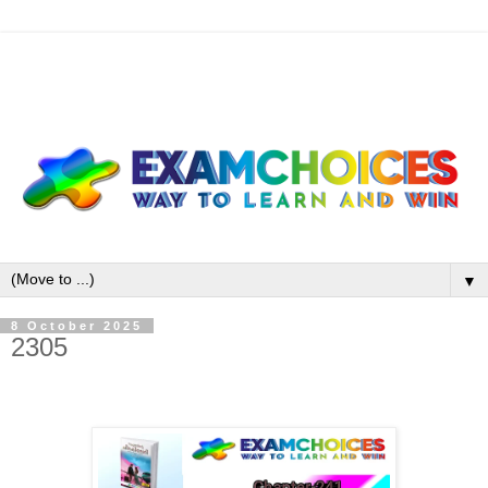
▼
8 October 2025
2305