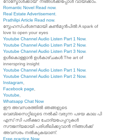
റോസ്മോൾക്കായ്" നിങ്ങൾക്കിപ്പോൾ വായിക്കാം.
Romantic Novel Read now
.
Real Estate Advertisement
.
Prathilipi Article Read now
.
സ്നേഹസ്പർശനമായി കൺമുൻപിൽ:A spark of
love to open your eyes
Youtube Channel Audio Listen Part 1 Now
.
Youtube Channel Audio Listen Part 2 Now
.
Youtube Channel Audio Listen Part 3 Now
.
ഉൾകൊള്ളാൻ ഉൾകാഴ്ചകൾ:The art of
innerspring insight
Youtube Channel Audio Listen Part 1 Now
.
Youtube Channel Audio Listen Part 2 Now
.
Instagram
,
Facebook page
,
Youtube
,
Whatsapp Chat Now
ഈ അവസരത്തിൽ ഞങ്ങളുടെ
വെബ്സൈറ്റിലൂടെ നൽകി വരുന്ന പഴയ കാല പി
എസ് സി പരീക്ഷാ ചോദ്യപേപ്പറുകൾ
സൗജന്യമായി പരിശീലിക്കുവാൻ നിങ്ങൾക്ക്
അവസരം നൽകുകയാണ്.
Free practice Now
.