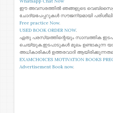
Whatsapp Chat Now
ഈ അവസരത്തിൽ ഞങ്ങളുടെ വെബ്സൈറ്റില
ചോദ്യപേപ്പറുകൾ സൗജന്യമായി പരിശീലി
Free practice Now
.
USED BOOK ORDER NOW
.
ഏതു പരസ്യത്തിന്റെയും സാമ്പത്തിക ഇടപ
ചെയ്യുക.ഇടപാടുകൾ മൂലം ഉണ്ടാകുന്ന യ
അധികാരികൾ ഉത്തരവാദി ആയിരിക്കുന്നതല
EXAMCHOICES MOTIVATION BOOKS PR
Advertisement Book now
.