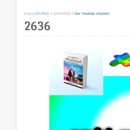
In
by
LIJO PAUL
//
10/15/2025
//
Our Youtube channel
2636