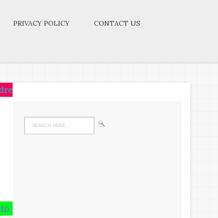
PRIVACY POLICY
CONTACT US
t,live on that idea.Let the brain,muscles,nerves,ever
rain and runs riot there,undigested all your life.We