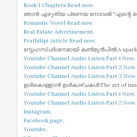
Book 1 Chapters Read now
.
ഞാൻ എഴുതിയ പ്രണയ നോവൽ "എന്റെ റോസ്മോ
Romantic Novel Read now
.
Real Estate Advertisement
.
Prathilipi Article Read now
.
സ്നേഹസ്പർശനമായി കൺമുൻപിൽ:A spark of 
Youtube Channel Audio Listen Part 1 Now
.
Youtube Channel Audio Listen Part 2 Now
.
Youtube Channel Audio Listen Part 3 Now
.
ഉൾകൊള്ളാൻ ഉൾകാഴ്ചകൾ:The art of inner
Youtube Channel Audio Listen Part 1 Now
.
Youtube Channel Audio Listen Part 2 Now
.
Instagram
,
Facebook page
,
Youtube
,