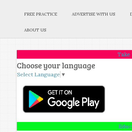
FREE PRACTICE
ADVERTISE WITH US
ABOUT US
Take up one idea
Choose your language
Select Language
▼
Education is no