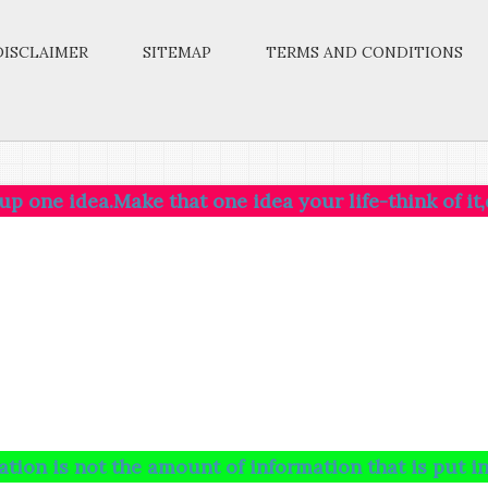
DISCLAIMER
SITEMAP
TERMS AND CONDITIONS
.Make that one idea your life-think of it,dream of i
t the amount of information that is put into your b