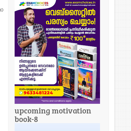
ാ
upcoming motivation
book-8