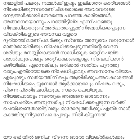
നമ്മളിൽ പലരും നമ്മൾക്ക് ഇഷ്ടം ഇല്ലാത്ത കാര്യങ്ങൾ
നിഷേധിക്കുന്നവരാണ്.ചിലരൊക്കെ അവരവരുടെ
നേട്ടങ്ങൾക്കായി നേരത്തെ പറഞ്ഞ കാര്യങ്ങൾ,
അങ്ങനെയൊന്നും പറഞ്ഞിട്ടില്ല എന്ന് പറഞ്ഞു
നിഷേധിക്കാറുണ്ട്.അർഹതപ്പെട്ടത് നിഷേധിക്കപ്പെടുന്ന
വ്യക്തികളുടെ അവസ്ഥ വളരെ
ദുരിതത്തിലാണ്.പലർക്കും സ്വന്തം അനുഭവം വരുമ്പോൾ
മാത്രമായിരിക്കും നിഷേധിക്കപ്പെടുന്നതിന്റെ വേദന
ശരിക്കും മനസ്സിലാക്കാൻ സാധിക്കുക.തെറ്റ് ചെയ്ത
ഒരാൾക്കുപോലും തെറ്റ് കാലങ്ങളോളം നിഷേധിക്കാൻ
കഴിയില്ല, എന്നെങ്കിലും ഒരിക്കൽ സത്യം പുറത്തു
വരും.എത്രയോക്കെ നിഷേധിച്ചാലും അവസാനം വിജയം
എപ്പോഴും സത്യത്തിന് ഒപ്പം ആയിരിക്കും.അവകാശങ്ങൾ
നിഷേധിക്കപ്പെടുമ്പോൾ ആർക്കായാലും വിഷമം വരും,
പിന്നെ പ്രതിഷേധിക്കുക, സമരം ചെയ്യുക,
നിയമപോരാട്ടം നടത്തുക അങ്ങനെ ഓരോന്നും
സാഹചര്യം അനുസരിച്ചു നിഷേധിക്കപ്പെടുന്ന വർക്ക്
ചെയ്യേണ്ടതായിട്ട് വരും.ഓരോരുത്തർക്കും എത്ര നാൾ
കാത്തിരുന്നിട്ടാണ് പലപ്പോഴും നിതി കിട്ടുന്നത്.
ഈ ഭൂമിയിൽ ജനിച്ചു വീഴുന്ന ഓരോ വ്യക്തികൾക്കും