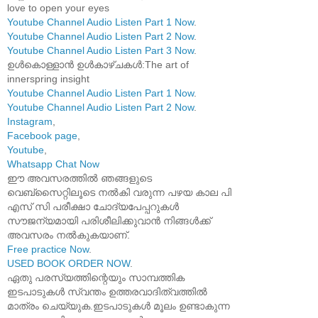
love to open your eyes
Youtube Channel Audio Listen Part 1 Now
.
Youtube Channel Audio Listen Part 2 Now
.
Youtube Channel Audio Listen Part 3 Now
.
ഉൾകൊള്ളാൻ ഉൾകാഴ്ചകൾ:The art of
innerspring insight
Youtube Channel Audio Listen Part 1 Now
.
Youtube Channel Audio Listen Part 2 Now
.
Instagram
,
Facebook page
,
Youtube
,
Whatsapp Chat Now
ഈ അവസരത്തിൽ ഞങ്ങളുടെ
വെബ്സൈറ്റിലൂടെ നൽകി വരുന്ന പഴയ കാല പി
എസ് സി പരീക്ഷാ ചോദ്യപേപ്പറുകൾ
സൗജന്യമായി പരിശീലിക്കുവാൻ നിങ്ങൾക്ക്
അവസരം നൽകുകയാണ്.
Free practice Now
.
USED BOOK ORDER NOW
.
ഏതു പരസ്യത്തിന്റെയും സാമ്പത്തിക
ഇടപാടുകൾ സ്വന്തം ഉത്തരവാദിത്വത്തിൽ
മാത്രം ചെയ്യുക.ഇടപാടുകൾ മൂലം ഉണ്ടാകുന്ന