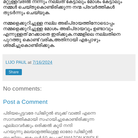
മറ്റുള്ളവരിൽ
നിന്നും
നല്ലത്
കേട്ടാലും
മോശം
കേട്ടാലും
നമ്മൾ
ചെയ്തുകൊണ്ടിരിക്കുന്ന
നന്മ
പ്രവർത്തികൾ
തുടർന്നും
ചെയ്യുക
.
നമ്മളെക്കുറിച്ചുള്ള
നല്ല
അഭിപ്രായത്തിനോടൊപ്പം
നമ്മളെക്കുറിച്ചുള്ള
മോശം
അഭിപ്രായവും
ഉണ്ടാവും
എന്നുള്ളത്
മറക്കാതെ
ഇരിക്കുക
.
നമ്മളിലെ
നല്ലതിനെ
പുറത്തു
കൊണ്ട്
വരിക
,
അതിനായി
എപ്പോഴും
ശ്രമിച്ചുകൊണ്ടിരിക്കുക
.
LIJO PAUL
at
7/16/2024
Share
No comments:
Post a Comment
പ്രിയപ്പെട്ടവരേ ഡിജിറ്റൽ ബുക്ക് വാങ്ങി എന്നെ
സാമ്പത്തികമായി സഹായിച്ചുകൊണ്ടിരിക്കുന്ന
എല്ലാവർക്കും ഒരിക്കൽ കൂടി നന്ദി
പറയുന്നു.മലയാളത്തിലുള്ള ഓരോ ഡിജിറ്റൽ
ബുക്കിനും ഇപ്പോൾ 50 രൂപക്ക് AMAZON KINDLE,