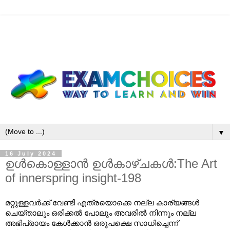
▼
16 July 2024
ഉൾകൊള്ളാൻ ഉൾകാഴ്ചകൾ:The Art
of innerspring insight-198
മറ്റുള്ളവർക്ക്
വേണ്ടി
എത്രയൊക്കെ
നല്ല
കാര്യങ്ങൾ
ചെയ്താലും
ഒരിക്കൽ
പോലും
അവരിൽ
നിന്നും
നല്ല
അഭിപ്രായം
കേൾക്കാൻ
ഒരുപക്ഷെ
സാധിച്ചെന്ന്