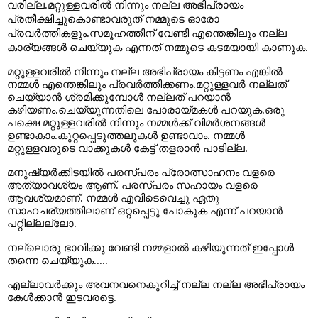
വരില്ല
.
മറ്റുള്ളവരിൽ നിന്നും
നല്ല
അഭിപ്രായം
പ്രതീക്ഷിച്ചുകൊണ്ടാവരുത്
നമ്മുടെ
ഓരോ
പ്രവർത്തികളും
.
സമൂഹത്തിന്
വേണ്ടി
എന്തെങ്കിലും
നല്ല
കാര്യങ്ങൾ
ചെയ്യുക
എന്നത്
നമ്മുടെ
കടമയായി
കാണുക
.
മറ്റുള്ളവരിൽ
നിന്നും
നല്ല
അഭിപ്രായം
കിട്ടണം
എങ്കിൽ
നമ്മൾ
എന്തെങ്കിലും
പ്രവർത്തിക്കണം
.
മറ്റുള്ളവർ
നല്ലത്
ചെയ്യാൻ
ശ്രമിക്കുമ്പോൾ
നല്ലത്
പറയാൻ
കഴിയണം
.
ചെയ്യുന്നതിലെ
പോരായ്മകൾ
പറയുക
.
ഒരു
പക്ഷെ
മറ്റുള്ളവരിൽ
നിന്നും
നമ്മൾക്ക്
വിമർശനങ്ങൾ
ഉണ്ടാകാം
.
കുറ്റപ്പെടുത്തലുകൾ
ഉണ്ടാവാം
.
നമ്മൾ
മറ്റുള്ളവരുടെ
വാക്കുകൾ
കേട്ട്
തളരാൻ
പാടില്ല
.
മനുഷ്യർക്കിടയിൽ
പരസ്പരം
പ്രോത്സാഹനം
വളരെ
അത്യാവശ്യം
ആണ്
.
പരസ്പരം
സഹായം
വളരെ
ആവശ്യമാണ്
.
നമ്മൾ
എവിടെവെച്ചു
ഏതു
സാഹചര്യത്തിലാണ്
ഒറ്റപ്പെട്ടു
പോകുക
എന്ന്
പറയാൻ
പറ്റില്ലല്ലോ
.
നല്ലൊരു
ഭാവിക്കു
വേണ്ടി
നമ്മളാൽ
കഴിയുന്നത്
ഇപ്പോൾ
തന്നെ
ചെയ്യുക
.....
എല്ലാവർക്കും
അവനവനെകുറിച്ച്
നല്ല
നല്ല
അഭിപ്രായം
കേൾക്കാൻ
ഇടവരട്ടെ
.