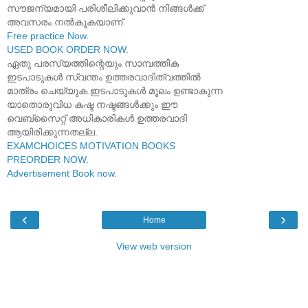
സൗജന്യമായി പരിശീലിക്കുവാൻ നിങ്ങൾക്ക്
അവസരം നൽകുകയാണ്.
Free practice Now
.
USED BOOK ORDER NOW
.
ഏതു പരസ്യത്തിന്റെയും സാമ്പത്തിക
ഇടപാടുകൾ സ്വന്തം ഉത്തരവാദിത്വത്തിൽ
മാത്രം ചെയ്യുക.ഇടപാടുകൾ മൂലം ഉണ്ടാകുന്ന
യാതൊരുവിധ കഷ്ട നഷ്ടങ്ങൾക്കും ഈ
വെബ്സൈറ്റ് അധികാരികൾ ഉത്തരവാദി
ആയിരിക്കുന്നതല്ല.
EXAMCHOICES MOTIVATION BOOKS
PREORDER NOW
.
Advertisement Book now
.
‹
›
Home
View web version