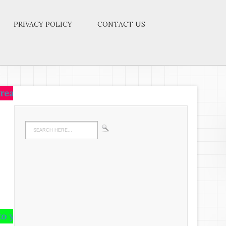
PRIVACY POLICY
CONTACT US
,live on that idea.Let the brain,muscles,nerves,ever
rain and runs riot there,undigested all your life.We