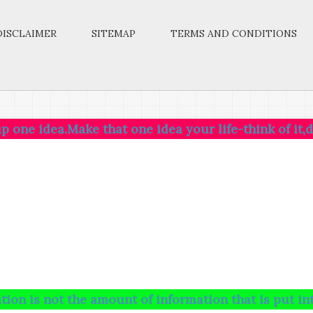
DISCLAIMER
SITEMAP
TERMS AND CONDITIONS
.Make that one idea your life-think of it,dream of it
t the amount of information that is put into your b