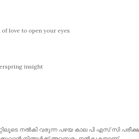
love to open your eyes
spring insight
ൂടെ നൽകി വരുന്ന പഴയ കാല പി എസ് സി പരീക്ഷ
ക്കുവാൻ നിങ്ങൾക്ക് അവസരം നൽകുകയാണ്.