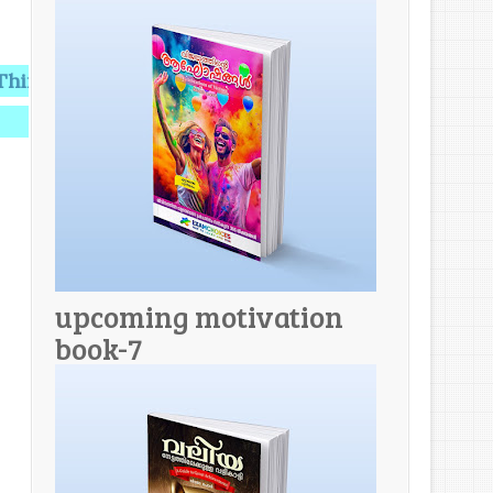
g provides Knowledge,Knowledge makes you Perfect.
upcoming motivation
book-7