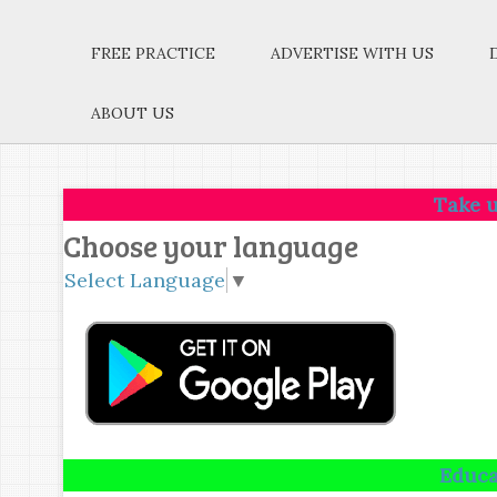
FREE PRACTICE
ADVERTISE WITH US
ABOUT US
Take up one idea
Choose your language
Select Language
▼
Education is no