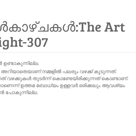
കാഴ്ചകൾ:The Art
ight-307
ൽ
ഉണ്ടാകുന്നില്ല
.
അറിയാതെയാണ്
നമ്മളിൽ
പലരും
വഴക്ക്
കൂടുന്നത്
.
നത്
വഴക്കുകൾ
തുടർന്ന്
കൊണ്ടേയിരിക്കുന്നത്
കൊണ്ടാണ്
.
ാണെന്ന്
ഉത്തമ
ബോധ്യം
ഉള്ളവർ
ഒരിക്കലും
ആവശ്യം
ാൻ
പോകുന്നില്ല
.