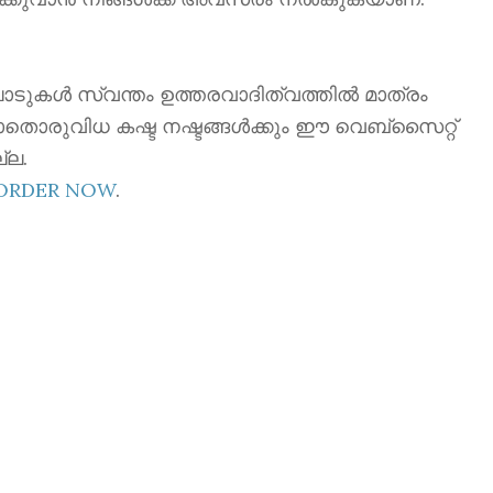
ാടുകൾ സ്വന്തം ഉത്തരവാദിത്വത്തിൽ മാത്രം
ാതൊരുവിധ കഷ്ട നഷ്ടങ്ങൾക്കും ഈ വെബ്സൈറ്റ്
്ല.
EORDER NOW
.