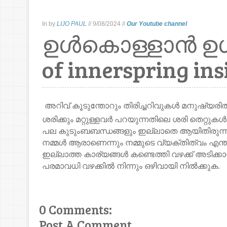
In
by
LIJO PAUL
//
9/08/2024
//
Our Youtube channel
ഉൾകൊള്ളാൻ ഉൾ
of innerspring ins
അറിവ്
കൂടുന്തോറും
തിരിച്ചറിവുകൾ
മനുഷ്യരി
ശരിക്കും
മറ്റുള്ളവർ
പറയുന്നതിലെ
ശരി
തെറ്റുകൾ
പല
കുടുംബബന്ധങ്ങളും
ഇല്ലാതെ
ആയിതിരുന്
നമ്മൾ
ആരാണെന്നും
നമ്മുടെ
വ്യക്തിത്വം
എന്ത
ഇല്ലാത്ത
കാര്യങ്ങൾ
കണ്ടെത്തി
വഴക്ക്
അടിക്ക
പരമാവധി
വഴക്കിൽ
നിന്നും
ഒഴിവായി
നിൽക്കുക
.
0 Comments:
Post A Comment