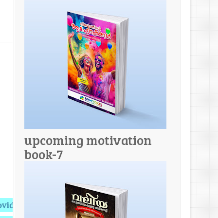
upcoming motivation
book-7
Knowledge,Knowledge makes you Perfect.