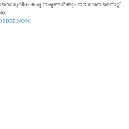
ാതൊരുവിധ കഷ്ട നഷ്ടങ്ങൾക്കും ഈ വെബ്സൈറ്റ്
്ല.
EORDER NOW
.