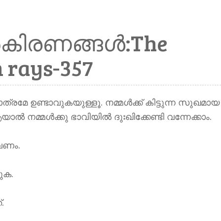
ിരണങ്ങൾ:The
 rays-357
്രമേ ഉണ്ടാവുകയുള്ളൂ. നമ്മൾക്ക് കിട്ടുന്ന സുഖമായ
ൽ നമ്മൾക്കു ഭാവിയിൽ ദുഃഖിക്കേണ്ടി വന്നേക്കാം.
ാവണം.
ുക.
.