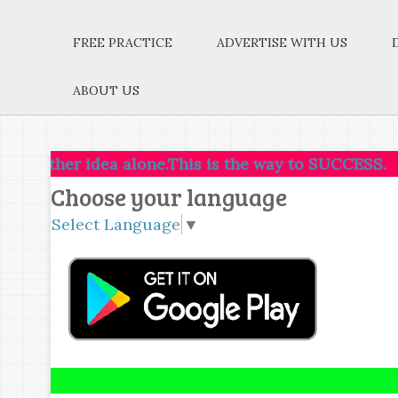
FREE PRACTICE
ADVERTISE WITH US
ABOUT US
her idea alone.This is the way to SUCCESS.
Choose your language
Select Language
▼