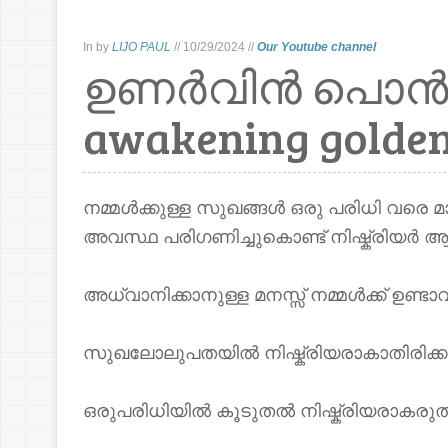
In
by
LIJO PAUL
//
10/29/2024
//
Our Youtube channel
ഉണർവിൻ പൊൻക
awakening golden
നമ്മൾക്കുള്ള സുഖങ്ങൾ ഒരു പരിധി വരെ മാത
അവസ്ഥ പരിഗണിച്ചുകൊണ്ട് നിഷ്ക്രിയർ ആയാ
അധ്വാനിക്കാനുള്ള മനസ്സ് നമ്മൾക്ക് ഉണ്ട
സുഖലോലുപതയിൽ നിഷ്ക്രിയരാകാതിരിക്ക
ഒരുപരിധിയിൽ കൂടുതൽ നിഷ്ക്രിയരാകരുത്