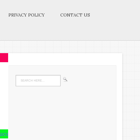
PRIVACY POLICY
CONTACT US
 not the amount of information that is put into you