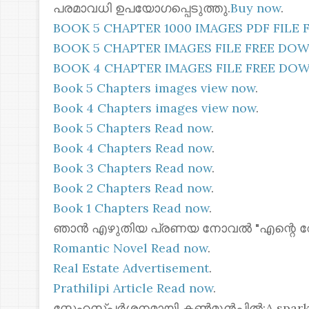
പരമാവധി ഉപയോഗപ്പെടുത്തു.
Buy now
.
BOOK 5 CHAPTER 1000 IMAGES PDF FIL
BOOK 5 CHAPTER IMAGES FILE FREE D
BOOK 4 CHAPTER IMAGES FILE FREE D
Book 5 Chapters images view now
.
Book 4 Chapters images view now
.
Book 5 Chapters Read now
.
Book 4 Chapters Read now
.
Book 3 Chapters Read now
.
Book 2 Chapters Read now
.
Book 1 Chapters Read now
.
ഞാൻ എഴുതിയ പ്രണയ നോവൽ "എന്റെ റോസ്മോ
Romantic Novel Read now
.
Real Estate Advertisement
.
Prathilipi Article Read now
.
സ്നേഹസ്പർശനമായി കൺമുൻപിൽ:A spark of 