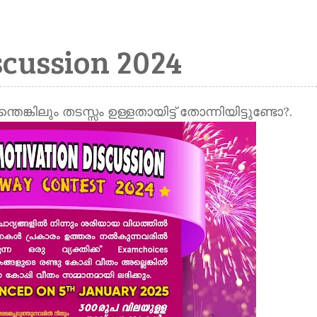
scussion 2024
ങ്കിലും തടസ്സം ഉള്ളതായിട്ട് തോന്നിയിട്ടുണ്ടോ?.