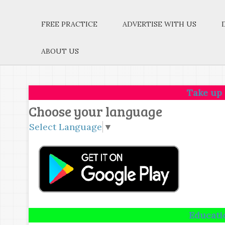
FREE PRACTICE
ADVERTISE WITH US
ABOUT US
Take up one idea.Ma
Choose your language
Select Language
▼
Education is not t