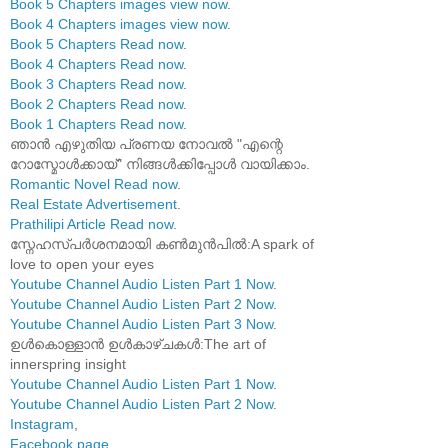
Book 5 Chapters images view now
.
Book 4 Chapters images view now
.
Book 5 Chapters Read now
.
Book 4 Chapters Read now
.
Book 3 Chapters Read now
.
Book 2 Chapters Read now
.
Book 1 Chapters Read now
.
ഞാൻ എഴുതിയ പ്രണയ നോവൽ "എന്റെ
റോസ്മോൾക്കായ്" നിങ്ങൾക്കിപ്പോൾ വായിക്കാം.
Romantic Novel Read now
.
Real Estate Advertisement
.
Prathilipi Article Read now
.
സ്നേഹസ്പർശനമായി കൺമുൻപിൽ:A spark of
love to open your eyes
Youtube Channel Audio Listen Part 1 Now
.
Youtube Channel Audio Listen Part 2 Now
.
Youtube Channel Audio Listen Part 3 Now
.
ഉൾകൊള്ളാൻ ഉൾകാഴ്ചകൾ:The art of
innerspring insight
Youtube Channel Audio Listen Part 1 Now
.
Youtube Channel Audio Listen Part 2 Now
.
Instagram
,
Facebook page
,