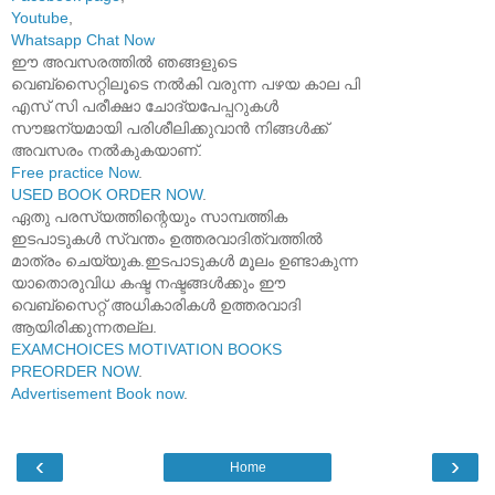
Youtube
,
Whatsapp Chat Now
ഈ അവസരത്തിൽ ഞങ്ങളുടെ
വെബ്സൈറ്റിലൂടെ നൽകി വരുന്ന പഴയ കാല പി
എസ് സി പരീക്ഷാ ചോദ്യപേപ്പറുകൾ
സൗജന്യമായി പരിശീലിക്കുവാൻ നിങ്ങൾക്ക്
അവസരം നൽകുകയാണ്.
Free practice Now
.
USED BOOK ORDER NOW
.
ഏതു പരസ്യത്തിന്റെയും സാമ്പത്തിക
ഇടപാടുകൾ സ്വന്തം ഉത്തരവാദിത്വത്തിൽ
മാത്രം ചെയ്യുക.ഇടപാടുകൾ മൂലം ഉണ്ടാകുന്ന
യാതൊരുവിധ കഷ്ട നഷ്ടങ്ങൾക്കും ഈ
വെബ്സൈറ്റ് അധികാരികൾ ഉത്തരവാദി
ആയിരിക്കുന്നതല്ല.
EXAMCHOICES MOTIVATION BOOKS
PREORDER NOW
.
Advertisement Book now
.
‹
›
Home