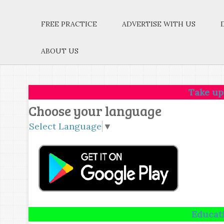
FREE PRACTICE
ADVERTISE WITH US
ABOUT US
Take up one idea.M
Choose your language
Select Language
▼
Education is not 