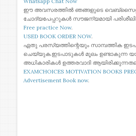
Whatsapp Chat Now
ഈ അവസരത്തിൽ ഞങ്ങളുടെ വെബ്സൈറ്റില
ചോദ്യപേപ്പറുകൾ സൗജന്യമായി പരിശീലി
Free practice Now
.
USED BOOK ORDER NOW
.
ഏതു പരസ്യത്തിന്റെയും സാമ്പത്തിക ഇടപ
ചെയ്യുക.ഇടപാടുകൾ മൂലം ഉണ്ടാകുന്ന യ
അധികാരികൾ ഉത്തരവാദി ആയിരിക്കുന്നതല
EXAMCHOICES MOTIVATION BOOKS PR
Advertisement Book now
.