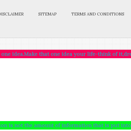
DISCLAIMER
SITEMAP
TERMS AND CONDITIONS
ake that one idea your life-think of it,dream of it,l
the amount of information that is put into your bra