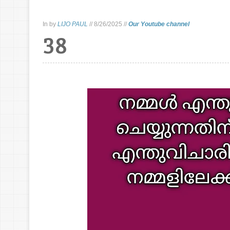
In
by
LIJO PAUL
//
8/26/2025
//
Our Youtube channel
38