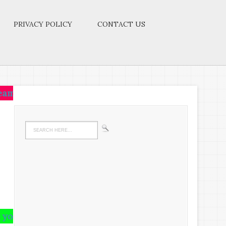
PRIVACY POLICY
CONTACT US
ive on that idea.Let the brain,muscles,nerves,every p
in and runs riot there,undigested all your life.We m