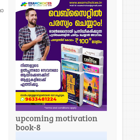
ാ
upcoming motivation
book-8