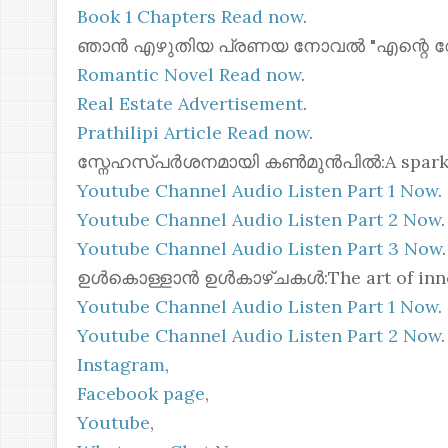
Book 1 Chapters Read now
.
ഞാൻ എഴുതിയ പ്രണയ നോവൽ "എന്റെ റോസ്മോ
Romantic Novel Read now
.
Real Estate Advertisement
.
Prathilipi Article Read now
.
സ്നേഹസ്പർശനമായി കൺമുൻപിൽ:A spark of 
Youtube Channel Audio Listen Part 1 Now
.
Youtube Channel Audio Listen Part 2 Now
.
Youtube Channel Audio Listen Part 3 Now
.
ഉൾകൊള്ളാൻ ഉൾകാഴ്ചകൾ:The art of inner
Youtube Channel Audio Listen Part 1 Now
.
Youtube Channel Audio Listen Part 2 Now
.
Instagram
,
Facebook page
,
Youtube
,