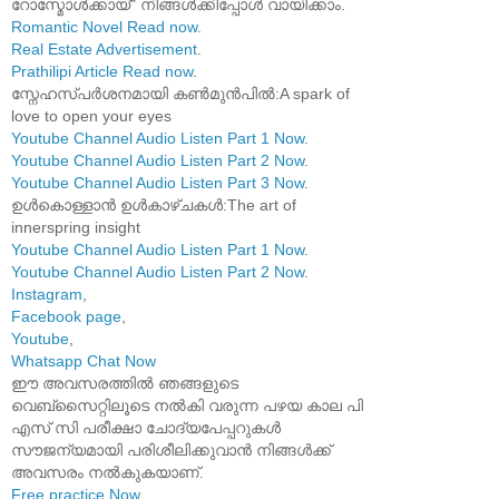
റോസ്മോൾക്കായ്" നിങ്ങൾക്കിപ്പോൾ വായിക്കാം.
Romantic Novel Read now
.
Real Estate Advertisement
.
Prathilipi Article Read now
.
സ്നേഹസ്പർശനമായി കൺമുൻപിൽ:A spark of
love to open your eyes
Youtube Channel Audio Listen Part 1 Now
.
Youtube Channel Audio Listen Part 2 Now
.
Youtube Channel Audio Listen Part 3 Now
.
ഉൾകൊള്ളാൻ ഉൾകാഴ്ചകൾ:The art of
innerspring insight
Youtube Channel Audio Listen Part 1 Now
.
Youtube Channel Audio Listen Part 2 Now
.
Instagram
,
Facebook page
,
Youtube
,
Whatsapp Chat Now
ഈ അവസരത്തിൽ ഞങ്ങളുടെ
വെബ്സൈറ്റിലൂടെ നൽകി വരുന്ന പഴയ കാല പി
എസ് സി പരീക്ഷാ ചോദ്യപേപ്പറുകൾ
സൗജന്യമായി പരിശീലിക്കുവാൻ നിങ്ങൾക്ക്
അവസരം നൽകുകയാണ്.
Free practice Now
.