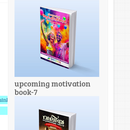
upcoming motivation
book-7
 provides Knowledge,Knowledge makes you Perfect.