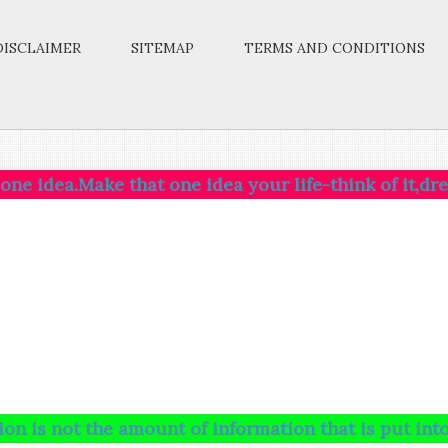
DISCLAIMER
SITEMAP
TERMS AND CONDITIONS
ake that one idea your life-think of it,dream of it,l
 the amount of information that is put into your bra