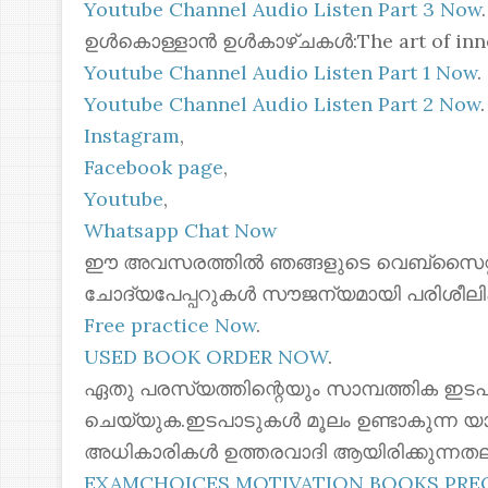
Youtube Channel Audio Listen Part 3 Now
.
ഉൾകൊള്ളാൻ ഉൾകാഴ്ചകൾ:The art of inner
Youtube Channel Audio Listen Part 1 Now
.
Youtube Channel Audio Listen Part 2 Now
.
Instagram
,
Facebook page
,
Youtube
,
Whatsapp Chat Now
ഈ അവസരത്തിൽ ഞങ്ങളുടെ വെബ്സൈറ്റില
ചോദ്യപേപ്പറുകൾ സൗജന്യമായി പരിശീലി
Free practice Now
.
USED BOOK ORDER NOW
.
ഏതു പരസ്യത്തിന്റെയും സാമ്പത്തിക ഇടപ
ചെയ്യുക.ഇടപാടുകൾ മൂലം ഉണ്ടാകുന്ന യ
അധികാരികൾ ഉത്തരവാദി ആയിരിക്കുന്നതല
EXAMCHOICES MOTIVATION BOOKS PR