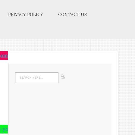
PRIVACY POLICY
CONTACT US
ive on that idea.Let the brain,muscles,nerves,every p
in and runs riot there,undigested all your life.We 