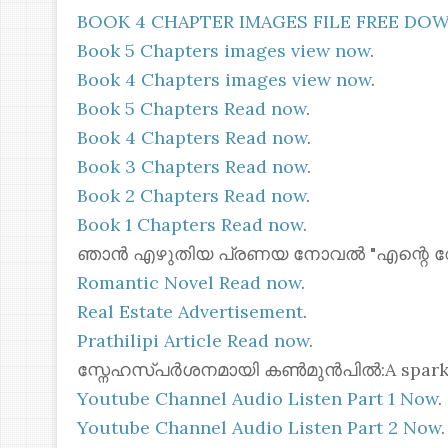
BOOK 4 CHAPTER IMAGES FILE FREE D
Book 5 Chapters images view now
.
Book 4 Chapters images view now
.
Book 5 Chapters Read now
.
Book 4 Chapters Read now
.
Book 3 Chapters Read now
.
Book 2 Chapters Read now
.
Book 1 Chapters Read now
.
ഞാൻ എഴുതിയ പ്രണയ നോവൽ "എന്റെ റോസ്മോ
Romantic Novel Read now
.
Real Estate Advertisement
.
Prathilipi Article Read now
.
സ്നേഹസ്പർശനമായി കൺമുൻപിൽ:A spark of 
Youtube Channel Audio Listen Part 1 Now
.
Youtube Channel Audio Listen Part 2 Now
.