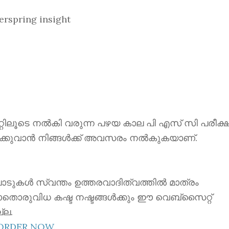
spring insight
ൂടെ നൽകി വരുന്ന പഴയ കാല പി എസ് സി പരീക്ഷ
ക്കുവാൻ നിങ്ങൾക്ക് അവസരം നൽകുകയാണ്.
ാടുകൾ സ്വന്തം ഉത്തരവാദിത്വത്തിൽ മാത്രം
ാതൊരുവിധ കഷ്ട നഷ്ടങ്ങൾക്കും ഈ വെബ്സൈറ്റ്
്ല.
EORDER NOW
.