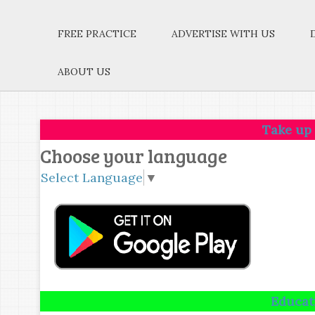
FREE PRACTICE
ADVERTISE WITH US
ABOUT US
Take up one idea.M
Choose your language
Select Language
▼
Education is not