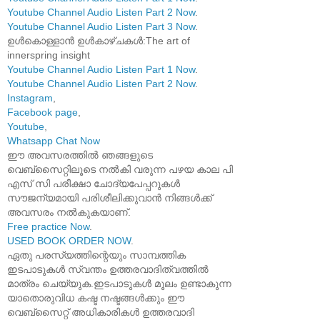
Youtube Channel Audio Listen Part 2 Now
.
Youtube Channel Audio Listen Part 3 Now
.
ഉൾകൊള്ളാൻ ഉൾകാഴ്ചകൾ:The art of
innerspring insight
Youtube Channel Audio Listen Part 1 Now
.
Youtube Channel Audio Listen Part 2 Now
.
Instagram
,
Facebook page
,
Youtube
,
Whatsapp Chat Now
ഈ അവസരത്തിൽ ഞങ്ങളുടെ
വെബ്സൈറ്റിലൂടെ നൽകി വരുന്ന പഴയ കാല പി
എസ് സി പരീക്ഷാ ചോദ്യപേപ്പറുകൾ
സൗജന്യമായി പരിശീലിക്കുവാൻ നിങ്ങൾക്ക്
അവസരം നൽകുകയാണ്.
Free practice Now
.
USED BOOK ORDER NOW
.
ഏതു പരസ്യത്തിന്റെയും സാമ്പത്തിക
ഇടപാടുകൾ സ്വന്തം ഉത്തരവാദിത്വത്തിൽ
മാത്രം ചെയ്യുക.ഇടപാടുകൾ മൂലം ഉണ്ടാകുന്ന
യാതൊരുവിധ കഷ്ട നഷ്ടങ്ങൾക്കും ഈ
വെബ്സൈറ്റ് അധികാരികൾ ഉത്തരവാദി