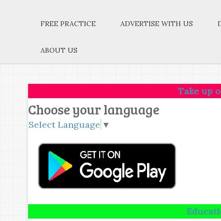
FREE PRACTICE
ADVERTISE WITH US
ABOUT US
Take up one idea.Make
Choose your language
Select Language
▼
Education is not t