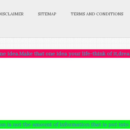
DISCLAIMER
SITEMAP
TERMS AND CONDITIONS
 that one idea your life-think of it,dream of it,liv
he amount of information that is put into your brain