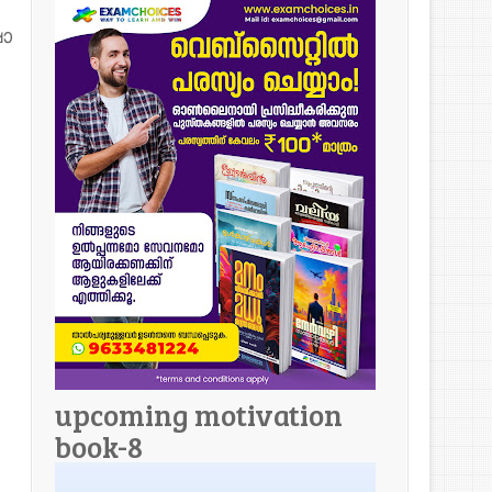
ാ
upcoming motivation
book-8