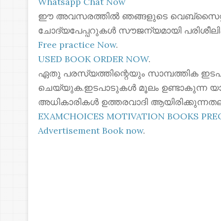
Whatsapp Chat Now
ഈ അവസരത്തിൽ ഞങ്ങളുടെ വെബ്സൈറ്റില
ചോദ്യപേപ്പറുകൾ സൗജന്യമായി പരിശീലി
Free practice Now
.
USED BOOK ORDER NOW
.
ഏതു പരസ്യത്തിന്റെയും സാമ്പത്തിക ഇടപ
ചെയ്യുക.ഇടപാടുകൾ മൂലം ഉണ്ടാകുന്ന യ
അധികാരികൾ ഉത്തരവാദി ആയിരിക്കുന്നതല
EXAMCHOICES MOTIVATION BOOKS PR
Advertisement Book now
.