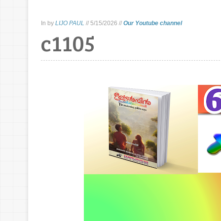
In
by
LIJO PAUL
//
5/15/2026
//
Our Youtube channel
c1105