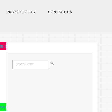
PRIVACY POLICY
CONTACT US
e on that idea.Let the brain,muscles,nerves,every par
 and runs riot there,undigested all your life.We mu