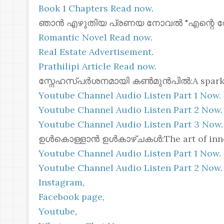
Book 1 Chapters Read now
.
ഞാൻ എഴുതിയ പ്രണയ നോവൽ "എന്റെ റോസ്മോ
Romantic Novel Read now
.
Real Estate Advertisement
.
Prathilipi Article Read now
.
സ്നേഹസ്പർശനമായി കൺമുൻപിൽ:A spark of 
Youtube Channel Audio Listen Part 1 Now
.
Youtube Channel Audio Listen Part 2 Now
.
Youtube Channel Audio Listen Part 3 Now
.
ഉൾകൊള്ളാൻ ഉൾകാഴ്ചകൾ:The art of inner
Youtube Channel Audio Listen Part 1 Now
.
Youtube Channel Audio Listen Part 2 Now
.
Instagram
,
Facebook page
,
Youtube
,