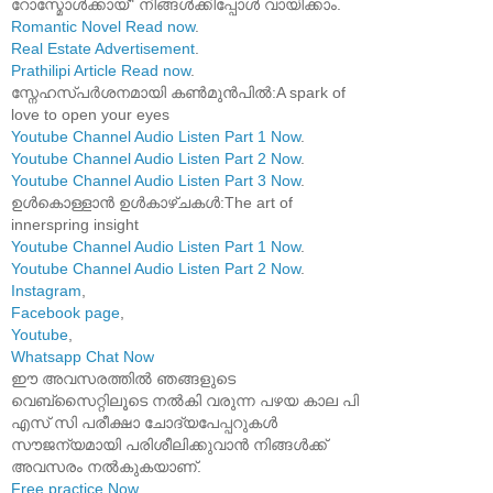
റോസ്മോൾക്കായ്" നിങ്ങൾക്കിപ്പോൾ വായിക്കാം.
Romantic Novel Read now
.
Real Estate Advertisement
.
Prathilipi Article Read now
.
സ്നേഹസ്പർശനമായി കൺമുൻപിൽ:A spark of
love to open your eyes
Youtube Channel Audio Listen Part 1 Now
.
Youtube Channel Audio Listen Part 2 Now
.
Youtube Channel Audio Listen Part 3 Now
.
ഉൾകൊള്ളാൻ ഉൾകാഴ്ചകൾ:The art of
innerspring insight
Youtube Channel Audio Listen Part 1 Now
.
Youtube Channel Audio Listen Part 2 Now
.
Instagram
,
Facebook page
,
Youtube
,
Whatsapp Chat Now
ഈ അവസരത്തിൽ ഞങ്ങളുടെ
വെബ്സൈറ്റിലൂടെ നൽകി വരുന്ന പഴയ കാല പി
എസ് സി പരീക്ഷാ ചോദ്യപേപ്പറുകൾ
സൗജന്യമായി പരിശീലിക്കുവാൻ നിങ്ങൾക്ക്
അവസരം നൽകുകയാണ്.
Free practice Now
.