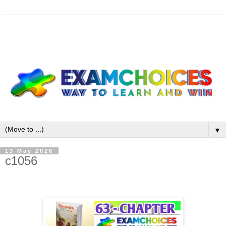
▼
13 May 2026
c1056