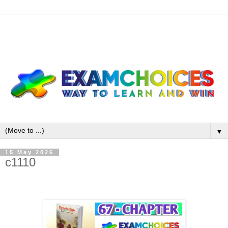
▼
15 May 2026
c1110