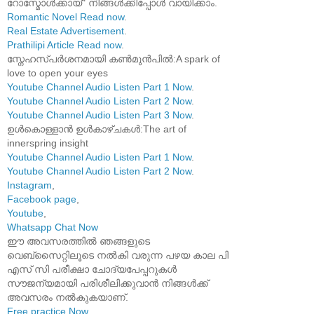
റോസ്മോൾക്കായ്" നിങ്ങൾക്കിപ്പോൾ വായിക്കാം.
Romantic Novel Read now
.
Real Estate Advertisement
.
Prathilipi Article Read now
.
സ്നേഹസ്പർശനമായി കൺമുൻപിൽ:A spark of
love to open your eyes
Youtube Channel Audio Listen Part 1 Now
.
Youtube Channel Audio Listen Part 2 Now
.
Youtube Channel Audio Listen Part 3 Now
.
ഉൾകൊള്ളാൻ ഉൾകാഴ്ചകൾ:The art of
innerspring insight
Youtube Channel Audio Listen Part 1 Now
.
Youtube Channel Audio Listen Part 2 Now
.
Instagram
,
Facebook page
,
Youtube
,
Whatsapp Chat Now
ഈ അവസരത്തിൽ ഞങ്ങളുടെ
വെബ്സൈറ്റിലൂടെ നൽകി വരുന്ന പഴയ കാല പി
എസ് സി പരീക്ഷാ ചോദ്യപേപ്പറുകൾ
സൗജന്യമായി പരിശീലിക്കുവാൻ നിങ്ങൾക്ക്
അവസരം നൽകുകയാണ്.
Free practice Now
.