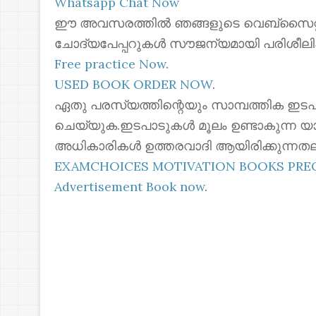
Whatsapp Chat Now
ഈ അവസരത്തിൽ ഞങ്ങളുടെ വെബ്സൈറ്റില
ചോദ്യപേപ്പറുകൾ സൗജന്യമായി പരിശീലി
Free practice Now
.
USED BOOK ORDER NOW
.
ഏതു പരസ്യത്തിന്റെയും സാമ്പത്തിക ഇടപ
ചെയ്യുക.ഇടപാടുകൾ മൂലം ഉണ്ടാകുന്ന യ
അധികാരികൾ ഉത്തരവാദി ആയിരിക്കുന്നതല
EXAMCHOICES MOTIVATION BOOKS PR
Advertisement Book now
.