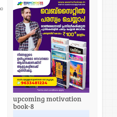
ാ
upcoming motivation
book-8