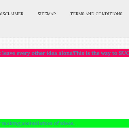
DISCLAIMER
SITEMAP
TERMS AND CONDITIONS
very other idea alone.This is the way to SUCCESS.
similation of ideas.