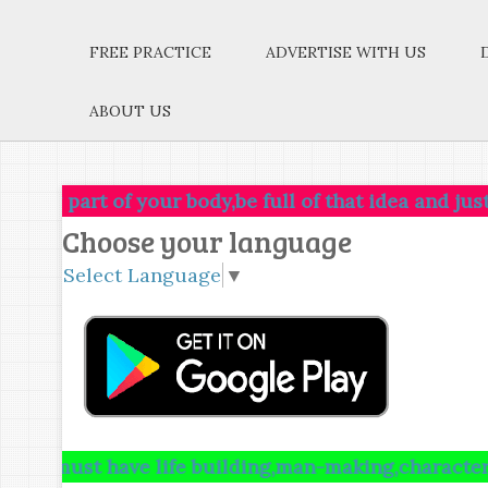
FREE PRACTICE
ADVERTISE WITH US
ABOUT US
t of your body,be full of that idea and just leave e
Choose your language
Select Language
▼
t have life building,man-making,character making,as