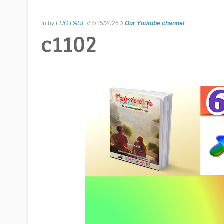
In
by
LIJO PAUL
//
5/15/2026
//
Our Youtube channel
c1102