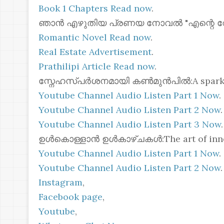
Book 1 Chapters Read now
.
ഞാൻ എഴുതിയ പ്രണയ നോവൽ "എന്റെ റോസ്മോ
Romantic Novel Read now
.
Real Estate Advertisement
.
Prathilipi Article Read now
.
സ്നേഹസ്പർശനമായി കൺമുൻപിൽ:A spark of 
Youtube Channel Audio Listen Part 1 Now
.
Youtube Channel Audio Listen Part 2 Now
.
Youtube Channel Audio Listen Part 3 Now
.
ഉൾകൊള്ളാൻ ഉൾകാഴ്ചകൾ:The art of inner
Youtube Channel Audio Listen Part 1 Now
.
Youtube Channel Audio Listen Part 2 Now
.
Instagram
,
Facebook page
,
Youtube
,