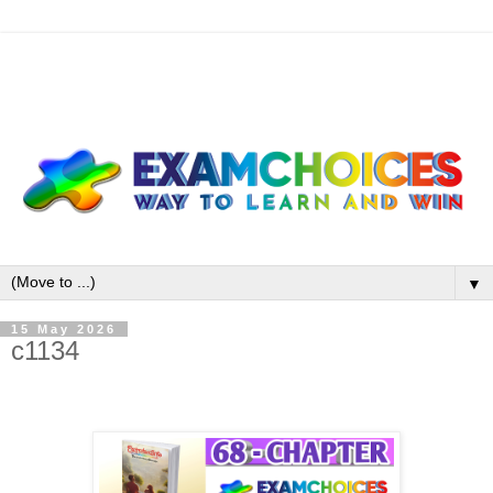
▼
15 May 2026
c1134