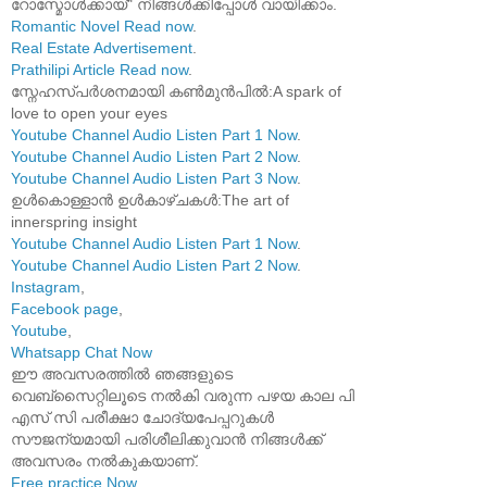
റോസ്മോൾക്കായ്" നിങ്ങൾക്കിപ്പോൾ വായിക്കാം.
Romantic Novel Read now
.
Real Estate Advertisement
.
Prathilipi Article Read now
.
സ്നേഹസ്പർശനമായി കൺമുൻപിൽ:A spark of
love to open your eyes
Youtube Channel Audio Listen Part 1 Now
.
Youtube Channel Audio Listen Part 2 Now
.
Youtube Channel Audio Listen Part 3 Now
.
ഉൾകൊള്ളാൻ ഉൾകാഴ്ചകൾ:The art of
innerspring insight
Youtube Channel Audio Listen Part 1 Now
.
Youtube Channel Audio Listen Part 2 Now
.
Instagram
,
Facebook page
,
Youtube
,
Whatsapp Chat Now
ഈ അവസരത്തിൽ ഞങ്ങളുടെ
വെബ്സൈറ്റിലൂടെ നൽകി വരുന്ന പഴയ കാല പി
എസ് സി പരീക്ഷാ ചോദ്യപേപ്പറുകൾ
സൗജന്യമായി പരിശീലിക്കുവാൻ നിങ്ങൾക്ക്
അവസരം നൽകുകയാണ്.
Free practice Now
.