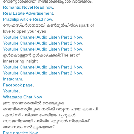
റോസ്മോൾക്കായ്" നിങ്ങൾക്കിപ്പോൾ വായിക്കാം.
Romantic Novel Read now
.
Real Estate Advertisement
.
Prathilipi Article Read now
.
സ്നേഹസ്പർശനമായി കൺമുൻപിൽ:A spark of
love to open your eyes
Youtube Channel Audio Listen Part 1 Now
.
Youtube Channel Audio Listen Part 2 Now
.
Youtube Channel Audio Listen Part 3 Now
.
ഉൾകൊള്ളാൻ ഉൾകാഴ്ചകൾ:The art of
innerspring insight
Youtube Channel Audio Listen Part 1 Now
.
Youtube Channel Audio Listen Part 2 Now
.
Instagram
,
Facebook page
,
Youtube
,
Whatsapp Chat Now
ഈ അവസരത്തിൽ ഞങ്ങളുടെ
വെബ്സൈറ്റിലൂടെ നൽകി വരുന്ന പഴയ കാല പി
എസ് സി പരീക്ഷാ ചോദ്യപേപ്പറുകൾ
സൗജന്യമായി പരിശീലിക്കുവാൻ നിങ്ങൾക്ക്
അവസരം നൽകുകയാണ്.
Free practice Now
.