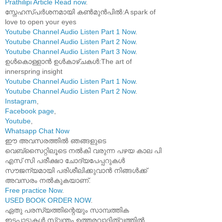
Prathilipi Article Read now
.
സ്നേഹസ്പർശനമായി കൺമുൻപിൽ:A spark of
love to open your eyes
Youtube Channel Audio Listen Part 1 Now
.
Youtube Channel Audio Listen Part 2 Now
.
Youtube Channel Audio Listen Part 3 Now
.
ഉൾകൊള്ളാൻ ഉൾകാഴ്ചകൾ:The art of
innerspring insight
Youtube Channel Audio Listen Part 1 Now
.
Youtube Channel Audio Listen Part 2 Now
.
Instagram
,
Facebook page
,
Youtube
,
Whatsapp Chat Now
ഈ അവസരത്തിൽ ഞങ്ങളുടെ
വെബ്സൈറ്റിലൂടെ നൽകി വരുന്ന പഴയ കാല പി
എസ് സി പരീക്ഷാ ചോദ്യപേപ്പറുകൾ
സൗജന്യമായി പരിശീലിക്കുവാൻ നിങ്ങൾക്ക്
അവസരം നൽകുകയാണ്.
Free practice Now
.
USED BOOK ORDER NOW
.
ഏതു പരസ്യത്തിന്റെയും സാമ്പത്തിക
ഇടപാടുകൾ സ്വന്തം ഉത്തരവാദിത്വത്തിൽ